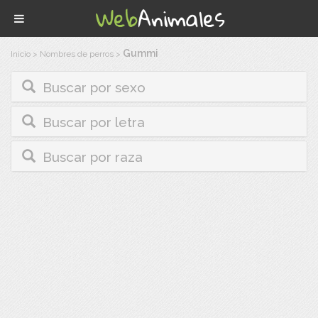
Gummi
Inicio
>
Nombres de perros
>
Buscar por sexo
Buscar por letra
Buscar por raza