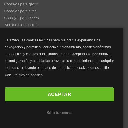
Consejos para gatos
Consejos para aves
Consejos para peces
Nombres de perros
Videos de animales
Esta web usa cookies técnicas para mejorar la experiencia de
navegación y permitir su correcto funcionamiento, cookies anónimas
y mucho más...
de analítica y cookies publicitarias. Puedes aceptarlas o personalizar
tu configuración y cambiarlas o revocar tu consentimiento en cualquier
Mascarillas
momento, utilizando el enlace de la política de cookies en este sitio
Mascarillas FFP2
web.
Política de cookies
Mascarillas FFP3
Bolsos
Bolsos Tous
ACEPTAR
Bolsos Parfois
Bolsos Antirrobo
Sólo funcional
Bolsos Verano
Outlet Bolsos