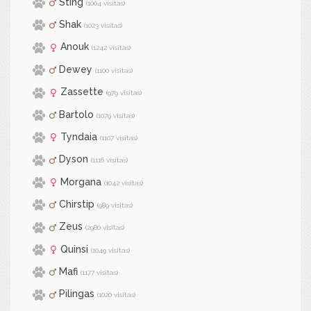
Sting
(1004 visitas)
Shak
(1023 visitas)
Anouk
(1242 visitas)
Dewey
(1100 visitas)
Zassette
(979 visitas)
Bartolo
(1079 visitas)
Tyndaia
(1107 visitas)
Dyson
(1116 visitas)
Morgana
(1042 visitas)
Chirstip
(989 visitas)
Zeus
(2980 visitas)
Quinsi
(1049 visitas)
Mafi
(1177 visitas)
Pilingas
(1020 visitas)