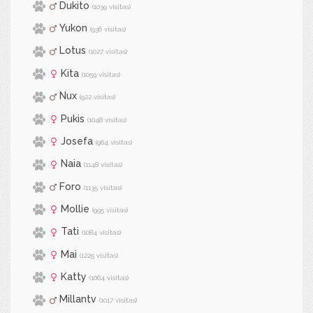
Dukito
(1039 visitas)
Yukon
(936 visitas)
Lotus
(1027 visitas)
Kita
(1059 visitas)
Nux
(922 visitas)
Pukis
(1048 visitas)
Josefa
(964 visitas)
Naia
(1148 visitas)
Foro
(1135 visitas)
Mollie
(995 visitas)
Tati
(1084 visitas)
Mai
(1225 visitas)
Katty
(1064 visitas)
Millantv
(1017 visitas)