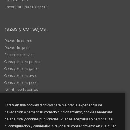
Encontrar una protectora
razas y consejos...
Razas de perros
Razas de gatos
Especies de aves
Consejos para perros
Consejos para gatos
Consejos para aves
Consejos para peces
Nombres de perros
Videos de animales
Esta web usa cookies técnicas para mejorar la experiencia de
navegación y permitir su correcto funcionamiento, cookies anónimas
y mucho más...
de analítica y cookies publicitarias. Puedes aceptarlas o personalizar
tu configuración y cambiarlas o revocar tu consentimiento en cualquier