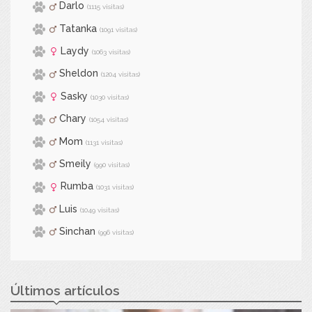
Darlo
(1115 visitas)
Tatanka
(1091 visitas)
Laydy
(1063 visitas)
Sheldon
(1204 visitas)
Sasky
(1030 visitas)
Chary
(1054 visitas)
Mom
(1131 visitas)
Smeily
(990 visitas)
Rumba
(1031 visitas)
Luis
(1049 visitas)
Sinchan
(996 visitas)
Últimos artículos