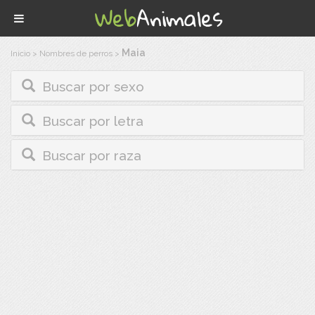
Maia
Inicio
>
Nombres de perros
>
Buscar por sexo
Buscar por letra
Buscar por raza