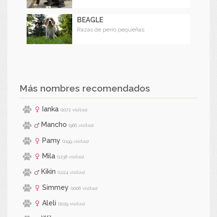
BEAGLE
Razas de perro pequeñas
Más nombres recomendados
Ianka
(1072 visitas)
Mancho
(966 visitas)
Pamy
(1199 visitas)
Mila
(1238 visitas)
Kikin
(1224 visitas)
Simmey
(1006 visitas)
Aleli
(1029 visitas)