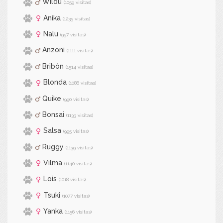
Wilou
(1059 visitas)
Anika
(1235 visitas)
Nalu
(957 visitas)
Anzoni
(1111 visitas)
Bribón
(1514 visitas)
Blonda
(1086 visitas)
Quike
(990 visitas)
Bonsai
(1133 visitas)
Salsa
(995 visitas)
Ruggy
(1139 visitas)
Vilma
(1140 visitas)
Lois
(1018 visitas)
Tsuki
(1077 visitas)
Yanka
(1156 visitas)