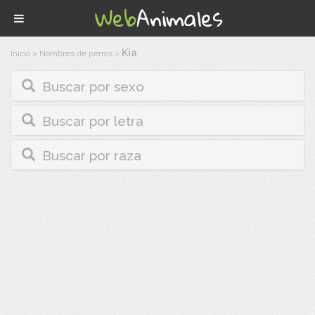
Kia
Inicio
>
Nombres de perros
>
Buscar por sexo
Buscar por letra
Buscar por raza