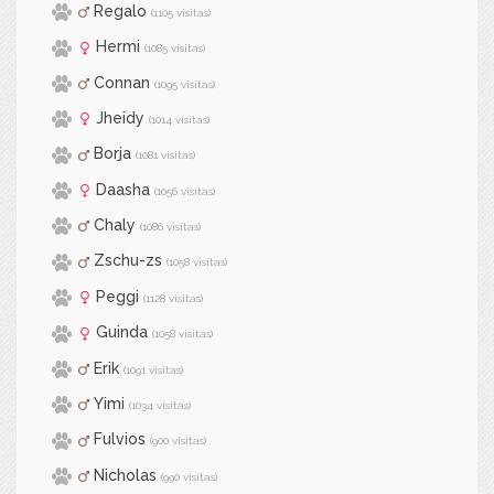
Regalo
(1105 visitas)
Hermi
(1085 visitas)
Connan
(1095 visitas)
Jheidy
(1014 visitas)
Borja
(1081 visitas)
Daasha
(1056 visitas)
Chaly
(1086 visitas)
Zschu-zs
(1058 visitas)
Peggi
(1128 visitas)
Guinda
(1058 visitas)
Erik
(1091 visitas)
Yimi
(1034 visitas)
Fulvios
(900 visitas)
Nicholas
(990 visitas)