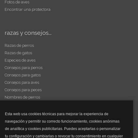
Fotos de aves
Encontrar una protectora
razas y consejos...
Razas de perros
Razas de gatos
Especies de aves
Consejos para perros
Consejos para gatos
Consejos para aves
Consejos para peces
Nombres de perros
Videos de animales
Esta web usa cookies técnicas para mejorar la experiencia de
navegación y permitir su correcto funcionamiento, cookies anónimas
y mucho más...
de analítica y cookies publicitarias. Puedes aceptarlas o personalizar
tu configuración y cambiarlas o revocar tu consentimiento en cualquier