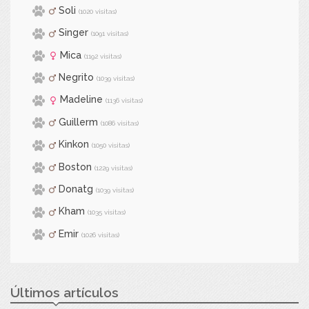
Soli
(1020 visitas)
Singer
(1091 visitas)
Mica
(1192 visitas)
Negrito
(1039 visitas)
Madeline
(1136 visitas)
Guillerm
(1086 visitas)
Kinkon
(1050 visitas)
Boston
(1229 visitas)
Donatg
(1039 visitas)
Kham
(1035 visitas)
Emir
(1026 visitas)
Últimos artículos