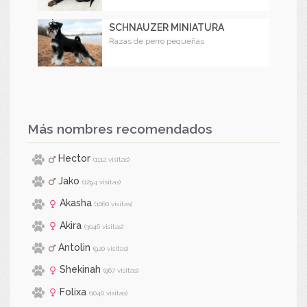
SCHNAUZER MINIATURA
Razas de perro pequeñas
Más nombres recomendados
Hector
(1112 visitas)
Jako
(1294 visitas)
Akasha
(1060 visitas)
Akira
(3046 visitas)
Antolin
(920 visitas)
Shekinah
(967 visitas)
Folixa
(1040 visitas)