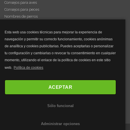
Consejos para aves
Consejos para peces
Nombres de perros
Videos de animales
Esta web usa cookies técnicas para mejorar la experiencia de
navegación y permitir su correcto funcionamiento, cookies anónimas
y mucho más...
de analítica y cookies publicitarias. Puedes aceptarlas o personalizar
tu configuración y cambiarlas o revocar tu consentimiento en cualquier
Mascarillas
momento, utilizando el enlace de la política de cookies en este sitio
Mascarillas FFP2
web.
Política de cookies
Mascarillas FFP3
Bolsos
Bolsos Tous
ACEPTAR
Bolsos Parfois
Bolsos Antirrobo
Sólo funcional
Bolsos Verano
Outlet Bolsos
Administrar opciones