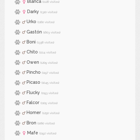
Blanca
(1128 visitas)
Darky
(1310 visitas)
Urko
(1160 visitas)
Gastón
(1603 visitas)
Boni
(1338 visitas)
Chito
(1114 visitas)
Owen
(1209 visitas)
Pincho
(1197 visitas)
Picaso
(1045 visitas)
Flucky
(1193 visitas)
Falcor
(1105 visitas)
Homer
(1250 visitas)
Bron
(1060 visitas)
Mafe
(1192 visitas)