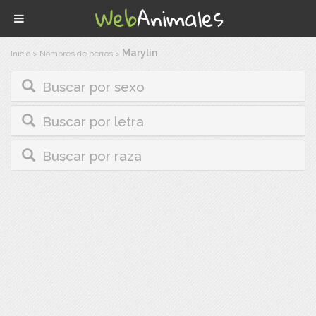
Marylin
Inicio
>
Nombres de perros
>
Buscar por sexo
Buscar por letra
Buscar por raza