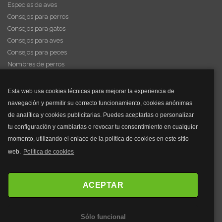
Especies de aves
Consejos para perros
Consejos para gatos
Consejos para aves
Consejos para peces
Nombres de perros
Videos de animales
Esta web usa cookies técnicas para mejorar la experiencia de
navegación y permitir su correcto funcionamiento, cookies anónimas
y mucho más...
de analítica y cookies publicitarias. Puedes aceptarlas o personalizar
tu configuración y cambiarlas o revocar tu consentimiento en cualquier
Mascarillas
momento, utilizando el enlace de la política de cookies en este sitio
Mascarillas FFP2
web.
Política de cookies
Mascarillas FFP3
Bolsos
Bolsos Tous
ACEPTAR
Bolsos Parfois
Bolsos Antirrobo
Sólo funcional
Bolsos Verano