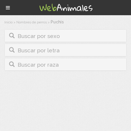
Puchis
Inicio
>
Nombres de perros
>
Buscar por sexo
Buscar por letra
Buscar por raza