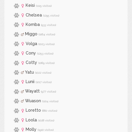
Keisi
(1115 visitas)
Chelsea
(1295 visitas)
Komba
(933 visitas)
Miggo
(1064 visitas)
Volga
(1023 visitas)
Cony
(1253 visitas)
Cotty
(1069 visitas)
Yatu
(1022 visitas)
Lunii
(1017 visitas)
Wayatt
(977 visitas)
Wuason
(1104 visitas)
Loretto
(860 visitas)
Loola
(1028 visitas)
Molly
(1910 visitas)