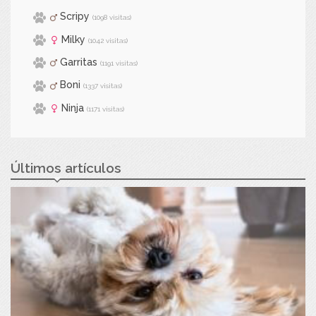
Scripy
(1098 visitas)
Milky
(1042 visitas)
Garritas
(1191 visitas)
Boni
(1337 visitas)
Ninja
(1171 visitas)
Últimos artículos