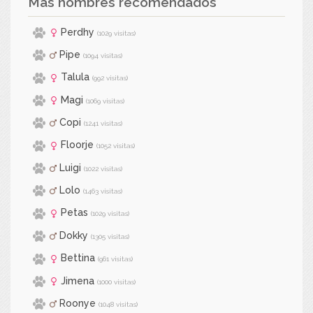
Más nombres recomendados
Perdhy
(1029 visitas)
Pipe
(1094 visitas)
Talula
(992 visitas)
Magi
(1069 visitas)
Copi
(1241 visitas)
Floorje
(1052 visitas)
Luigi
(1022 visitas)
Lolo
(1463 visitas)
Petas
(1029 visitas)
Dokky
(1305 visitas)
Bettina
(961 visitas)
Jimena
(1000 visitas)
Roonye
(1048 visitas)