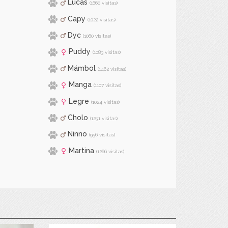
Lucas
(1660 visitas)
Capy
(1022 visitas)
Dyc
(1060 visitas)
Puddy
(1083 visitas)
Mámbol
(1462 visitas)
Manga
(1107 visitas)
Legre
(1024 visitas)
Cholo
(1231 visitas)
Ninno
(956 visitas)
Martina
(1266 visitas)