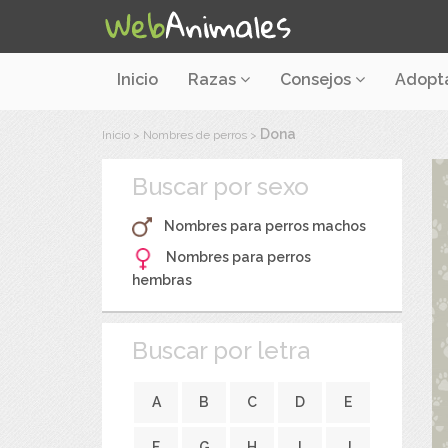
Inicio
Razas
Consejos
Adopt
Dona
Inicio
>
Nombres de perros
>
Buscar por sexo
Nombres para perros machos
Nombres para perros
hembras
Buscar por letra
A
B
C
D
E
F
G
H
I
J