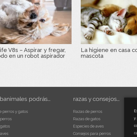
ife V8s – Aspirar y fregar,
La higiene en casa c
odo en un robot aspirador
mascota
banimales podrás...
razas y consejos...
E
e perros y gatos
Razas de perros
y
 perros
Razas de gatos
c
 gatos
Especies de aves
c
 aves
Consejos para perros