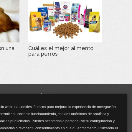
on una
Cuál es el mejor alimento
para perros
y mucho más...
sta web usa cookies técnicas para mejorar la experiencia de navegación
Mascarillas
 permitir su correcto funcionamiento, cookies anónimas de analítica y
Mascarillas FFP2
ookies publicitarias. Puedes aceptarlas o personalizar tu configuración y
Mascarillas FFP3
ambiarlas o revocar tu consentimiento en cualquier momento, utilizando el
Bolsos