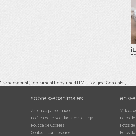
iL
t
"; window.print(); document.body.innerHTML = originalContents; }
sobre webanimales
en we
Artículos patrocinados
Vídeos d
Política de Privacidad / Aviso Legal
Fotos de
Política de Cookies
Fotos de
Contacta con nosotros
Fotos de