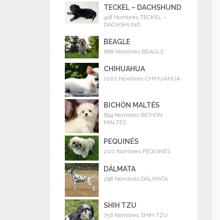
TECKEL – DACHSHUND
418 Nombres TECKEL –
DACHSHUND
BEAGLE
688 Nombres BEAGLE
CHIHUAHUA
1002 Nombres CHIHUAHUA
BICHÓN MALTÉS
694 Nombres BICHÓN
MALTÉS
PEQUINÉS
200 Nombres PEQUINÉS
DÁLMATA
298 Nombres DÁLMATA
SHIH TZU
756 Nombres SHIH TZU