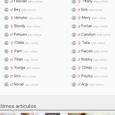
Felician
Tffany
(1083 visitas)
(1093 visitas)
Bey
Emi
(1169 visitas)
(1118 visitas)
Himeko
Mery
(1179 visitas)
(1066 visitas)
Bondy
Forlan
(1051 visitas)
(1053 visitas)
Pehuen
Canelyn
(945 visitas)
(1028 visitas)
Chikki
Tata
(961 visitas)
(1096 visitas)
Pam
Falcon
(1147 visitas)
(1088 visitas)
Titan
Robby
(1295 visitas)
(995 visitas)
Xunga
Chispi
(984 visitas)
(1217 visitas)
Sito
Poyito
(1073 visitas)
(1212 visitas)
Norali
Argi
(934 visitas)
(1282 visitas)
ltimos artículos