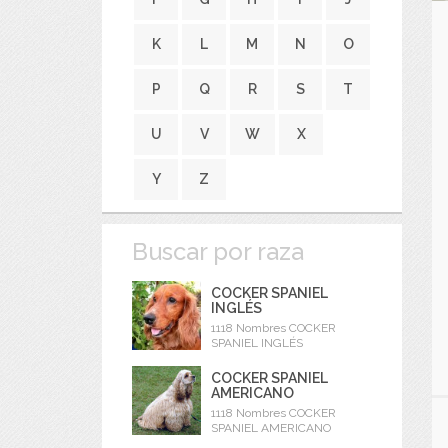
K
L
M
N
O
P
Q
R
S
T
U
V
W
X
Y
Z
Buscar por raza
COCKER SPANIEL
INGLÉS
1118 Nombres COCKER
SPANIEL INGLÉS
COCKER SPANIEL
AMERICANO
1118 Nombres COCKER
SPANIEL AMERICANO