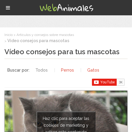
Inicio
Artículos y consejos sobre mascotas
Vídeo consejos para mascotas
Vídeo consejos para tus mascotas
Buscar por:
Todos
|
Perros
|
Gatos
Haz clic para aceptar las
cookies de marketing y
activar este contenido