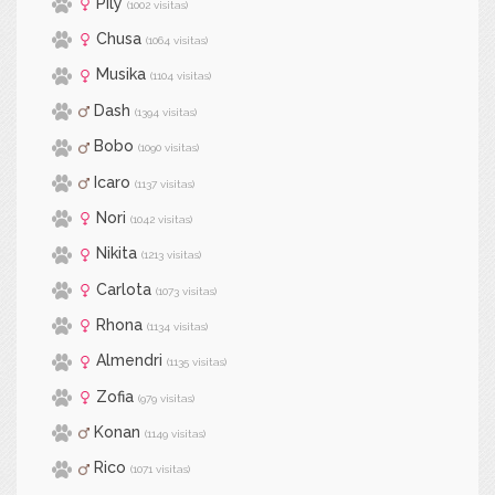
Pily
(1002 visitas)
Chusa
(1064 visitas)
Musika
(1104 visitas)
Dash
(1394 visitas)
Bobo
(1090 visitas)
Icaro
(1137 visitas)
Nori
(1042 visitas)
Nikita
(1213 visitas)
Carlota
(1073 visitas)
Rhona
(1134 visitas)
Almendri
(1135 visitas)
Zofia
(979 visitas)
Konan
(1149 visitas)
Rico
(1071 visitas)