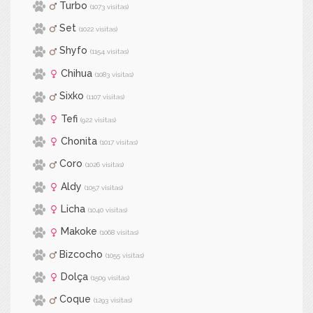
Turbo
(1073 visitas)
Set
(1022 visitas)
Shyfo
(1154 visitas)
Chihua
(1083 visitas)
Sixko
(1107 visitas)
Tefi
(922 visitas)
Chonita
(1017 visitas)
Coro
(1026 visitas)
Aldy
(1057 visitas)
Licha
(1040 visitas)
Makoke
(1068 visitas)
Bizcocho
(1055 visitas)
Dolça
(1509 visitas)
Coque
(1293 visitas)