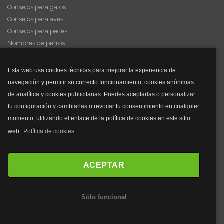
Consejos para gatos
Consejos para aves
Consejos para peces
Nombres de perros
Videos de animales
Esta web usa cookies técnicas para mejorar la experiencia de
navegación y permitir su correcto funcionamiento, cookies anónimas
y mucho más...
de analítica y cookies publicitarias. Puedes aceptarlas o personalizar
tu configuración y cambiarlas o revocar tu consentimiento en cualquier
Mascarillas
momento, utilizando el enlace de la política de cookies en este sitio
Mascarillas FFP2
web.
Política de cookies
Mascarillas FFP3
Bolsos
Bolsos Tous
ACEPTAR
Bolsos Parfois
Bolsos Antirrobo
Sólo funcional
Bolsos Verano
Outlet Bolsos