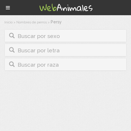
Persy
Inicio
>
Nombres de perros
>
Buscar por sexo
Buscar por letra
Buscar por raza