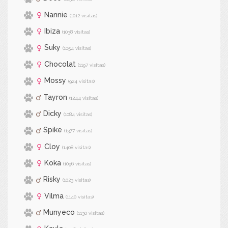
Nannie
(1012 visitas)
Ibiza
(1038 visitas)
Suky
(1054 visitas)
Chocolat
(1197 visitas)
Mossy
(924 visitas)
Tayron
(1244 visitas)
Dicky
(1084 visitas)
Spike
(1377 visitas)
Cloy
(1408 visitas)
Koka
(1096 visitas)
Risky
(1023 visitas)
Vilma
(1140 visitas)
Munyeco
(1130 visitas)