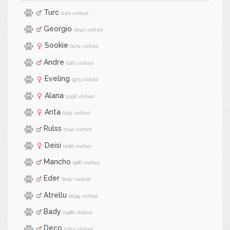
Turc
(1101 visitas)
Georgio
(1042 visitas)
Sookie
(1174 visitas)
Andre
(1161 visitas)
Eveling
(973 visitas)
Alana
(1258 visitas)
Anta
(1191 visitas)
Rulss
(1141 visitas)
Deisi
(1016 visitas)
Mancho
(966 visitas)
Eder
(1047 visitas)
Atrellu
(1049 visitas)
Bady
(1486 visitas)
Deco
(1254 visitas)