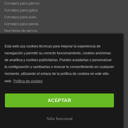
Consejos para perros
Consejos para gatos
Consejos para aves
Consejos para peces
Nombres de perros
Videos de animales
Esta web usa cookies técnicas para mejorar la experiencia de
navegación y permitir su correcto funcionamiento, cookies anónimas
y mucho más...
de analítica y cookies publicitarias. Puedes aceptarlas o personalizar
tu configuración y cambiarlas o revocar tu consentimiento en cualquier
Mascarillas
momento, utilizando el enlace de la política de cookies en este sitio
Mascarillas FFP2
web.
Política de cookies
Mascarillas FFP3
Bolsos
Bolsos Tous
ACEPTAR
Bolsos Parfois
Bolsos Antirrobo
Sólo funcional
Bolsos Verano
Outlet Bolsos