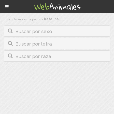
Katalina
Inicio
>
Nombres de perros
>
Buscar por sexo
Buscar por letra
Buscar por raza