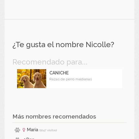
¿Te gusta el nombre Nicolle?
Recomendado para...
CANICHE
Razas de perro medianas
Más nombres recomendados
Maria
(1047 visitas)