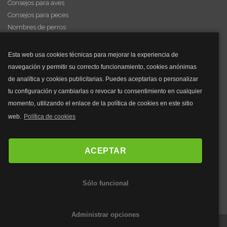
Consejos para aves
Consejos para peces
Nombres de perros
Videos de animales
Esta web usa cookies técnicas para mejorar la experiencia de
navegación y permitir su correcto funcionamiento, cookies anónimas
y mucho más...
de analítica y cookies publicitarias. Puedes aceptarlas o personalizar
tu configuración y cambiarlas o revocar tu consentimiento en cualquier
Mascarillas
momento, utilizando el enlace de la política de cookies en este sitio
Mascarillas FFP2
web.
Política de cookies
Mascarillas FFP3
Bolsos
Bolsos Tous
ACEPTAR
Bolsos Parfois
Bolsos Antirrobo
Sólo funcional
Bolsos Verano
Outlet Bolsos
Administrar opciones