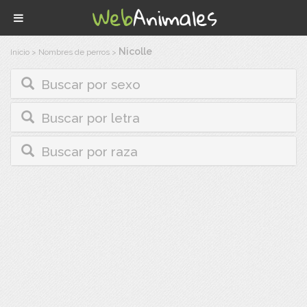
Nicolle
Inicio
>
Nombres de perros
>
Buscar por sexo
Buscar por letra
Buscar por raza