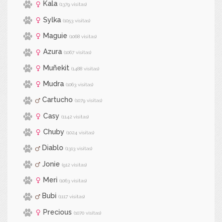
Kala
(1379 visitas)
Sylka
(1053 visitas)
Maguie
(1068 visitas)
Azura
(1067 visitas)
Muñekit
(1488 visitas)
Mudra
(1063 visitas)
Cartucho
(1079 visitas)
Casy
(1142 visitas)
Chuby
(1024 visitas)
Diablo
(1313 visitas)
Jonie
(912 visitas)
Meri
(1063 visitas)
Bubi
(1117 visitas)
Precious
(1070 visitas)