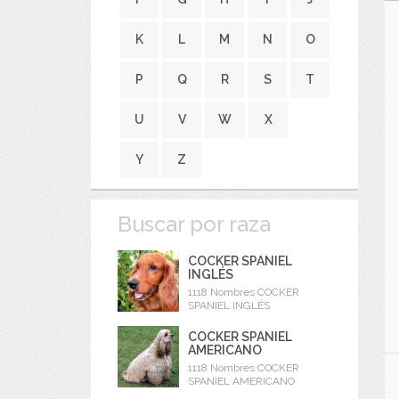
K
L
M
N
O
P
Q
R
S
T
U
V
W
X
Y
Z
Buscar por raza
COCKER SPANIEL
INGLÉS
1118 Nombres COCKER
SPANIEL INGLÉS
COCKER SPANIEL
AMERICANO
1118 Nombres COCKER
SPANIEL AMERICANO