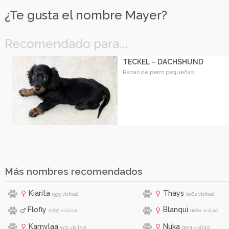
¿Te gusta el nombre Mayer?
Recomendado para...
TECKEL – DACHSHUND
Razas de perro pequeñas
Más nombres recomendados
Kiarita
Thays
(995 visitas)
(1062 visitas)
Flofly
Blanqui
(1067 visitas)
(1060 visitas)
Kamylaa
Nuka
(971 visitas)
(1071 visitas)