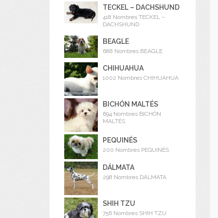
TECKEL – DACHSHUND
418 Nombres TECKEL –
DACHSHUND
BEAGLE
688 Nombres BEAGLE
CHIHUAHUA
1002 Nombres CHIHUAHUA
BICHÓN MALTÉS
694 Nombres BICHÓN
MALTÉS
PEQUINÉS
200 Nombres PEQUINÉS
DÁLMATA
298 Nombres DÁLMATA
SHIH TZU
756 Nombres SHIH TZU