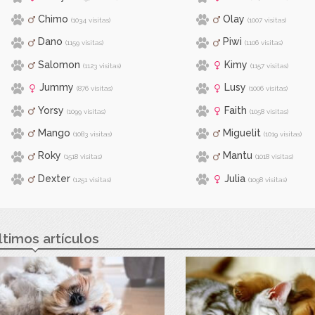
Chimo
Olay
(1034 visitas)
(1007 visitas)
Dano
Piwi
(1159 visitas)
(1106 visitas)
Salomon
Kimy
(1123 visitas)
(1157 visitas)
Jummy
Lusy
(876 visitas)
(1006 visitas)
Yorsy
Faith
(1099 visitas)
(1058 visitas)
Mango
Miguelit
(1083 visitas)
(1019 visitas)
Roky
Mantu
(1518 visitas)
(1018 visitas)
Dexter
Julia
(1251 visitas)
(1098 visitas)
ltimos artículos