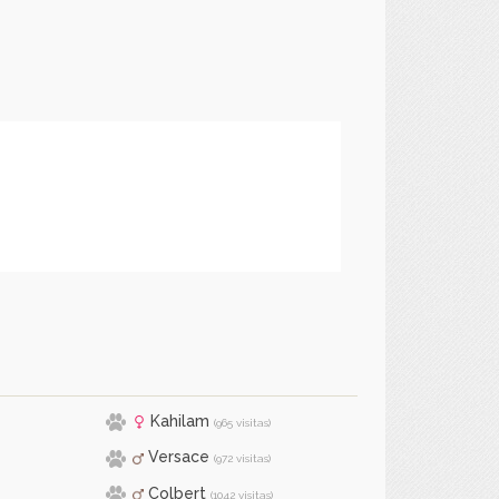
Kahilam
(965 visitas)
Versace
(972 visitas)
Colbert
(1042 visitas)