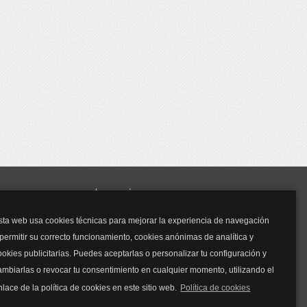
y mucho más...
sta web usa cookies técnicas para mejorar la experiencia de navegación
Mascarillas
 permitir su correcto funcionamiento, cookies anónimas de analítica y
Mascarillas FFP2
ookies publicitarias. Puedes aceptarlas o personalizar tu configuración y
Mascarillas FFP3
ambiarlas o revocar tu consentimiento en cualquier momento, utilizando el
Bolsos
Bolsos Tous
nlace de la política de cookies en este sitio web.
Política de cookies
Bolsos Parfois