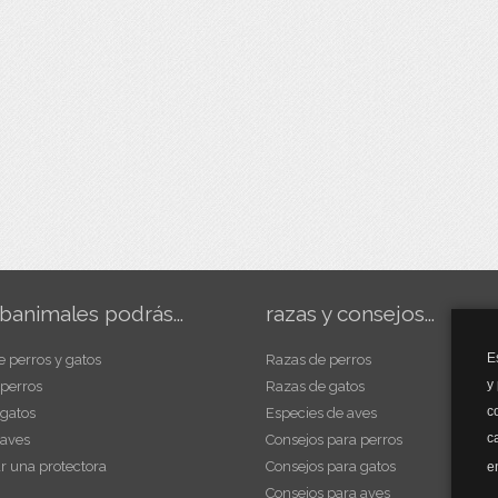
banimales podrás...
razas y consejos...
E
e perros y gatos
Razas de perros
y
 perros
Razas de gatos
c
 gatos
Especies de aves
c
 aves
Consejos para perros
r una protectora
Consejos para gatos
e
Consejos para aves