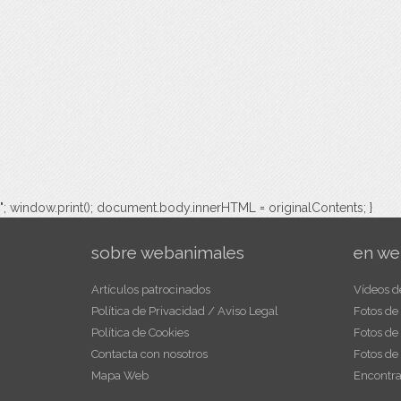
"; window.print(); document.body.innerHTML = originalContents; }
sobre webanimales
en we
Artículos patrocinados
Vídeos d
Política de Privacidad / Aviso Legal
Fotos de
Política de Cookies
Fotos de
Contacta con nosotros
Fotos de
Mapa Web
Encontra