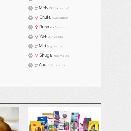
Melvin
(1000 visitas)
Chula
(1109 visitas)
Brina
(1006 visitas)
Yue
(977 visitas)
Miti
(1039 visitas)
Shugar
(986 visitas)
Andi
(1244 visitas)