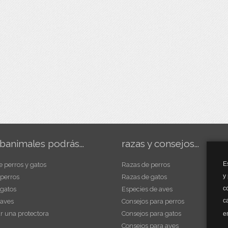
banimales podrás...
razas y consejos...
E
e perros y gatos
Razas de perros
y
 perros
Razas de gatos
c
 gatos
Especies de aves
c
 aves
Consejos para perros
r una protectora
Consejos para gatos
e
Consejos para aves