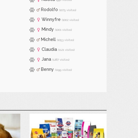
Rodolfo
(1075 visitas)
Winnyfre
(1002 visitas)
Mindy
(1001 visitas)
Michell
(1053 visitas)
Claudia
(1121 visitas)
Jana
(1287 visitas)
Benny
(1199 visitas)