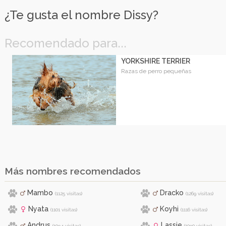
¿Te gusta el nombre Dissy?
Recomendado para...
YORKSHIRE TERRIER
Razas de perro pequeñas
Más nombres recomendados
Mambo
Dracko
(1125 visitas)
(1269 visitas)
Nyata
Koyhi
(1101 visitas)
(1116 visitas)
Andrus
Lassie
(1094 visitas)
(1090 visitas)