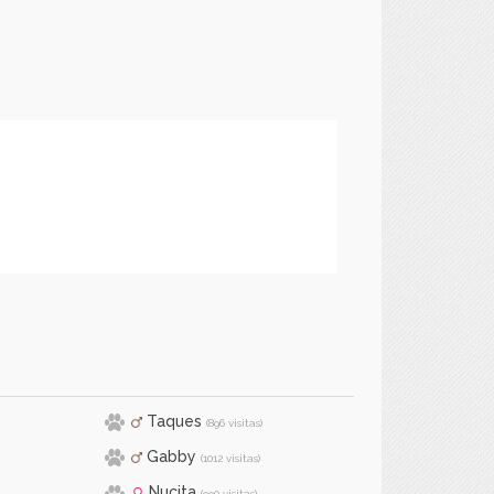
Taques
(896 visitas)
Gabby
(1012 visitas)
Nucita
(990 visitas)