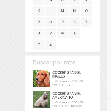
K
L
M
N
O
P
Q
R
S
T
U
V
W
X
Y
Z
Buscar por raza
COCKER SPANIEL
INGLÉS
1118 Nombres COCKER
SPANIEL INGLÉS
COCKER SPANIEL
AMERICANO
1118 Nombres COCKER
SPANIEL AMERICANO