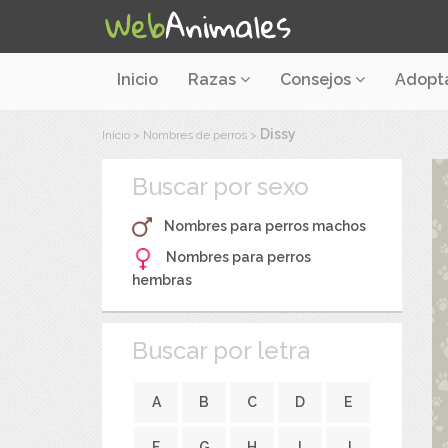
Inicio
Razas
Consejos
Adopt
Dissy
Inicio
>
Nombres de perros
>
Buscar por sexo
Nombres para perros machos
Nombres para perros
hembras
Buscar por letra
A
B
C
D
E
F
G
H
I
J