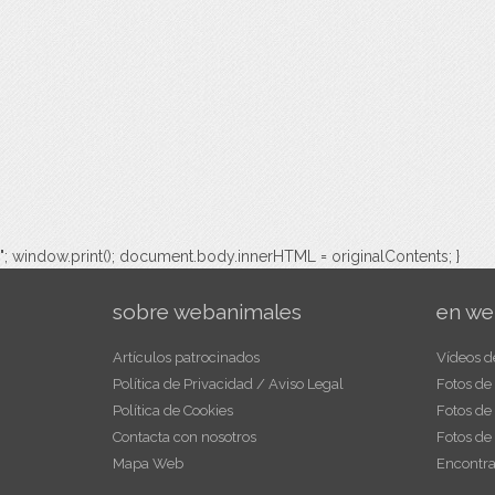
"; window.print(); document.body.innerHTML = originalContents; }
sobre webanimales
en we
Artículos patrocinados
Vídeos d
Política de Privacidad / Aviso Legal
Fotos de
Política de Cookies
Fotos de
Contacta con nosotros
Fotos de
Mapa Web
Encontra