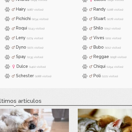
Hairy
Randy
(1087 visitas)
(1208 visitas)
Pichichi
Stuart
(1034 visitas)
(1078 visitas)
Roqui
Shilo
(1143 visitas)
(1052 visitas)
Leny
Vives
(1274 visitas)
(1011 visitas)
Dyno
Bubo
(1071 visitas)
(1012 visitas)
Spay
Reggae
(1135 visitas)
(1058 visitas)
Dulce
Chiqui
(1402 visitas)
(1294 visitas)
Schester
Poli
(1068 visitas)
(1221 visitas)
ltimos artículos