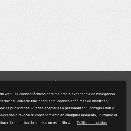
y mucho más...
sta web usa cookies técnicas para mejorar la experiencia de navegación
Mascarillas
 permitir su correcto funcionamiento, cookies anónimas de analítica y
Mascarillas FFP2
ookies publicitarias. Puedes aceptarlas o personalizar tu configuración y
Mascarillas FFP3
ambiarlas o revocar tu consentimiento en cualquier momento, utilizando el
Bolsos
Bolsos Tous
nlace de la política de cookies en este sitio web.
Política de cookies
Bolsos Parfois