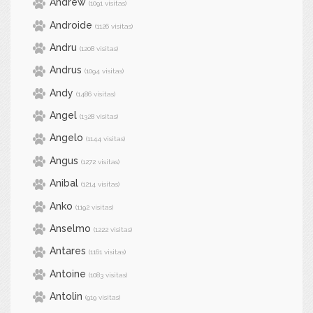
Andrew
(1091 visitas)
Androide
(1126 visitas)
Andru
(1208 visitas)
Andrus
(1094 visitas)
Andy
(1486 visitas)
Angel
(1328 visitas)
Angelo
(1144 visitas)
Angus
(1272 visitas)
Anibal
(1214 visitas)
Anko
(1192 visitas)
Anselmo
(1222 visitas)
Antares
(1161 visitas)
Antoine
(1083 visitas)
Antolin
(919 visitas)