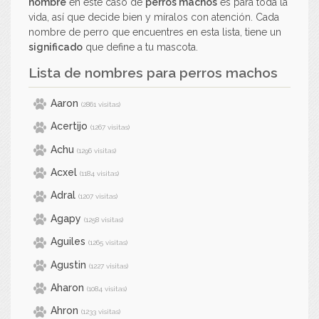
nombre
en este caso de
perros
machos
es para toda la
vida, así que decide bien y míralos con atención. Cada
nombre de perro que encuentres en esta lista, tiene un
significado
que define a tu mascota.
Lista de nombres para perros
machos
Aaron
(2861 visitas)
Acertijo
(1267 visitas)
Achu
(1296 visitas)
Acxel
(1184 visitas)
Adral
(1207 visitas)
Agapy
(1258 visitas)
Aguiles
(1265 visitas)
Agustin
(1227 visitas)
Aharon
(1084 visitas)
Ahron
(1233 visitas)