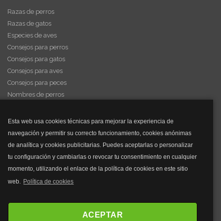
Razas de perros
Razas de gatos
Especies de aves
Consejos para perros
Consejos para gatos
Consejos para aves
Consejos para peces
Nombres de perros
Videos de animales
Esta web usa cookies técnicas para mejorar la experiencia de
navegación y permitir su correcto funcionamiento, cookies anónimas
y mucho más...
de analítica y cookies publicitarias. Puedes aceptarlas o personalizar
tu configuración y cambiarlas o revocar tu consentimiento en cualquier
Mascarillas
momento, utilizando el enlace de la política de cookies en este sitio
Mascarillas FFP2
web.
Política de cookies
Mascarillas FFP3
Bolsos
Bolsos Tous
ACEPTAR