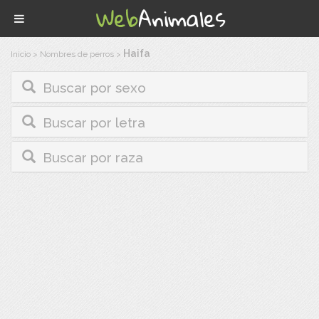
Haifa
Inicio
>
Nombres de perros
>
Buscar por sexo
Buscar por letra
Buscar por raza