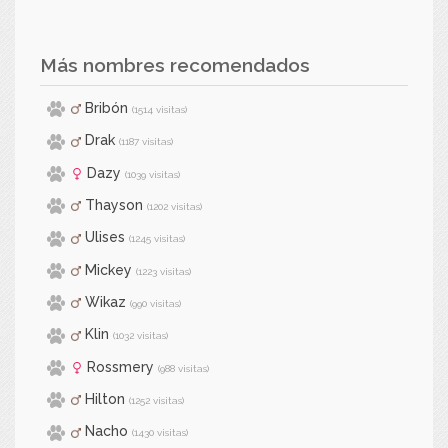
Más nombres recomendados
Bribón
(1514 visitas)
Drak
(1187 visitas)
Dazy
(1039 visitas)
Thayson
(1202 visitas)
Ulises
(1245 visitas)
Mickey
(1223 visitas)
Wikaz
(990 visitas)
Klin
(1032 visitas)
Rossmery
(988 visitas)
Hilton
(1252 visitas)
Nacho
(1430 visitas)