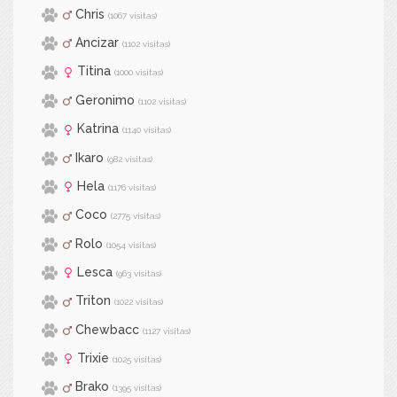
Chris
(1067 visitas)
Ancizar
(1102 visitas)
Titina
(1000 visitas)
Geronimo
(1102 visitas)
Katrina
(1140 visitas)
Ikaro
(982 visitas)
Hela
(1176 visitas)
Coco
(2775 visitas)
Rolo
(1054 visitas)
Lesca
(963 visitas)
Triton
(1022 visitas)
Chewbacc
(1127 visitas)
Trixie
(1025 visitas)
Brako
(1395 visitas)