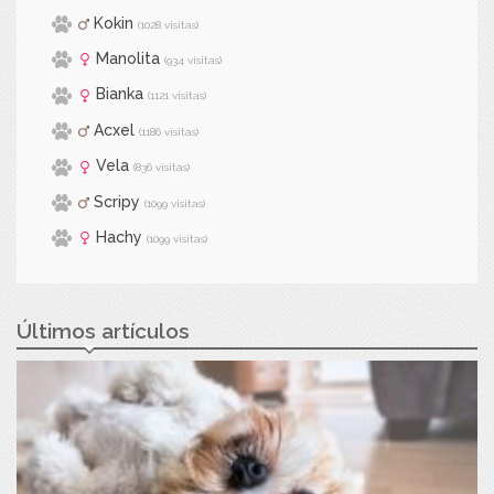
Kokin
(1028 visitas)
Manolita
(934 visitas)
Bianka
(1121 visitas)
Acxel
(1186 visitas)
Vela
(836 visitas)
Scripy
(1099 visitas)
Hachy
(1099 visitas)
Últimos artículos