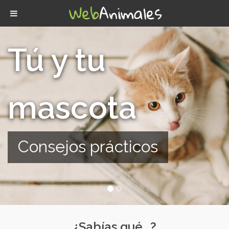
Adopta
Un nuevo amigo para
toda la vida
¿Sabías qué...?