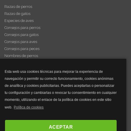
Razas de perros
Razas de gatos
Especies de aves
Consejos para perros
Consejos para gatos
Consejos para aves
Consejos para peces
Nombres de perros
Videos de animales
Esta web usa cookies técnicas para mejorar la experiencia de
navegación y permitir su correcto funcionamiento, cookies anónimas
y mucho más...
de analítica y cookies publicitarias. Puedes aceptarlas o personalizar
tu configuración y cambiarlas o revocar tu consentimiento en cualquier
Mascarillas
momento, utilizando el enlace de la política de cookies en este sitio
Mascarillas FFP2
web.
Política de cookies
Mascarillas FFP3
Bolsos
Bolsos Tous
ACEPTAR