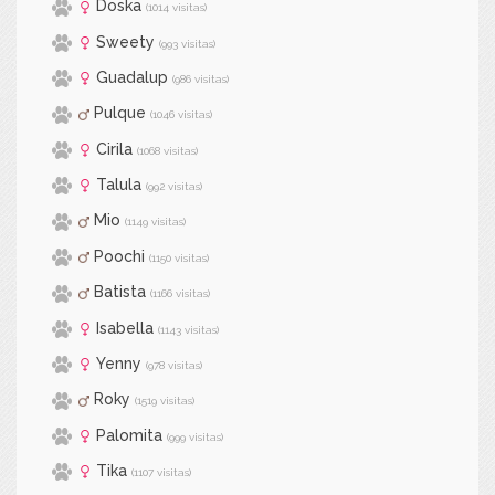
Doska
(1014 visitas)
Sweety
(993 visitas)
Guadalup
(986 visitas)
Pulque
(1046 visitas)
Cirila
(1068 visitas)
Talula
(992 visitas)
Mio
(1149 visitas)
Poochi
(1150 visitas)
Batista
(1166 visitas)
Isabella
(1143 visitas)
Yenny
(978 visitas)
Roky
(1519 visitas)
Palomita
(999 visitas)
Tika
(1107 visitas)