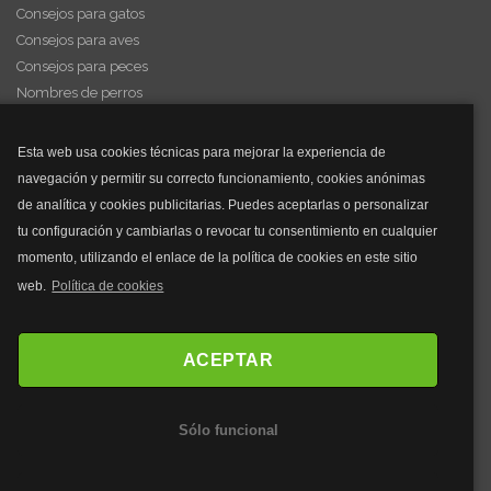
Consejos para gatos
Consejos para aves
Consejos para peces
Nombres de perros
Videos de animales
Esta web usa cookies técnicas para mejorar la experiencia de
navegación y permitir su correcto funcionamiento, cookies anónimas
y mucho más...
de analítica y cookies publicitarias. Puedes aceptarlas o personalizar
tu configuración y cambiarlas o revocar tu consentimiento en cualquier
Mascarillas
momento, utilizando el enlace de la política de cookies en este sitio
Mascarillas FFP2
web.
Política de cookies
Mascarillas FFP3
Bolsos
Bolsos Tous
ACEPTAR
Bolsos Parfois
Bolsos Antirrobo
Sólo funcional
Bolsos Verano
Outlet Bolsos