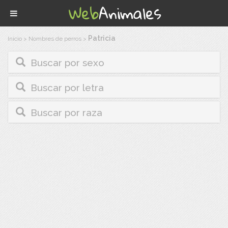
Patricia
Inicio
>
Nombres de perros
>
Buscar por sexo
Buscar por letra
Buscar por raza