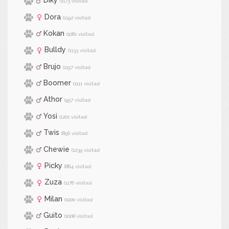
Diky
(1173 visitas)
Dora
(1192 visitas)
Kokan
(1081 visitas)
Bulldy
(1133 visitas)
Brujo
(1157 visitas)
Boomer
(1111 visitas)
Athor
(957 visitas)
Yosi
(1201 visitas)
Twis
(856 visitas)
Chewie
(1239 visitas)
Picky
(884 visitas)
Zuza
(1176 visitas)
Milan
(1000 visitas)
Guito
(1008 visitas)