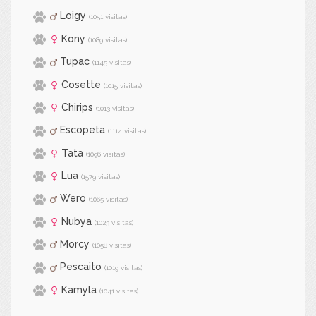
Loigy
(1051 visitas)
Kony
(1089 visitas)
Tupac
(1145 visitas)
Cosette
(1015 visitas)
Chirips
(1013 visitas)
Escopeta
(1114 visitas)
Tata
(1096 visitas)
Lua
(1579 visitas)
Wero
(1065 visitas)
Nubya
(1023 visitas)
Morcy
(1058 visitas)
Pescaito
(1019 visitas)
Kamyla
(1041 visitas)