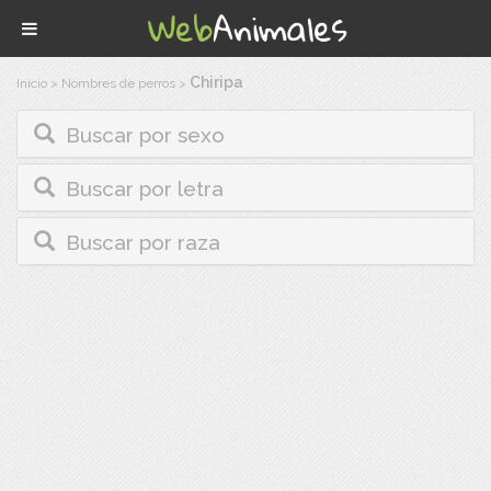
Chiripa
Inicio
>
Nombres de perros
>
Buscar por sexo
Buscar por letra
Buscar por raza