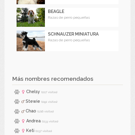
BEAGLE
Razas de perro pequeñas
SCHNAUZER MINIATURA
Razas de perro pequeñas
Más nombres recomendados
Chelsy
(1117 visitas)
Stewie
(1191 visitas)
Chao
(1216 visitas)
Andrea
(1133 visitas)
Keti
(1137 visitas)