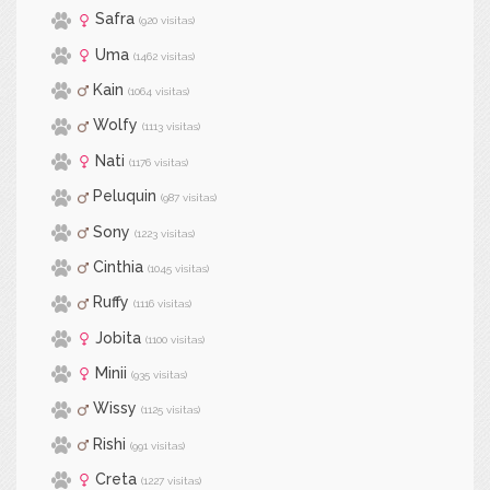
Safra
(920 visitas)
Uma
(1462 visitas)
Kain
(1064 visitas)
Wolfy
(1113 visitas)
Nati
(1176 visitas)
Peluquin
(987 visitas)
Sony
(1223 visitas)
Cinthia
(1045 visitas)
Ruffy
(1116 visitas)
Jobita
(1100 visitas)
Minii
(935 visitas)
Wissy
(1125 visitas)
Rishi
(991 visitas)
Creta
(1227 visitas)