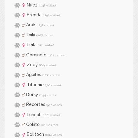
Nuez
(1038 visitas)
Brenda
(1297 visitas)
Arok
(1237 visitas)
Txiki
(1077 visitas)
Leila
(1111 visitas)
Gominolo
(1162 visitas)
Zoey
(1015 visitas)
Aguiles
(1266 visitas)
Tifannie
(900 visitas)
Dorky
(1154 visitas)
Recortes
(967 visitas)
Lunnah
(1026 visitas)
Cokito
(1212 visitas)
Bolitoch
(1014 visitas)