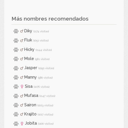
Más nombres recomendados
Diky
(1174 visitas)
Fluk
(1051 visitas)
Hicky
(1144 visitas)
Mole
(961 visitas)
Jasper
(1050 visitas)
Manny
(980 visitas)
Sisa
(1076 visitas)
Mufasa
(1147 visitas)
Sairon
(1023 visitas)
Krajito
(1017 visitas)
Jobita
(1100 visitas)