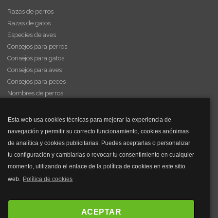
Razas de perros
Razas de gatos
Especies de aves
Consejos para perros
Consejos para gatos
Consejos para aves
Consejos para peces
Nombres de perros
Videos de animales
Esta web usa cookies técnicas para mejorar la experiencia de
navegación y permitir su correcto funcionamiento, cookies anónimas
y mucho más...
de analítica y cookies publicitarias. Puedes aceptarlas o personalizar
tu configuración y cambiarlas o revocar tu consentimiento en cualquier
Mascarillas
momento, utilizando el enlace de la política de cookies en este sitio
Mascarillas FFP2
web.
Política de cookies
Mascarillas FFP3
Bolsos
Bolsos Tous
ACEPTAR