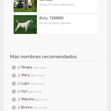
Razas de perro pequeñas
BULL TERRIER
Razas de perro grandes
Más nombres recomendados
Skrapy
(976 visitas)
Mery
(1066 visitas)
Lupo
(1146 visitas)
Gyn
(999 visitas)
Malvina
(990 visitas)
Brunno
(1213 visitas)