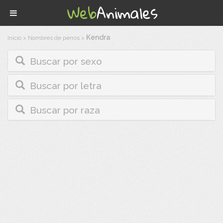
Kendra
Inicio
>
Nombres de perros
>
Buscar por sexo
Buscar por letra
Buscar por raza