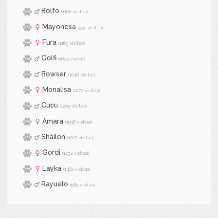
Bolfo
(1168 visitas)
Mayonesa
(935 visitas)
Fura
(1163 visitas)
Golfi
(1093 visitas)
Bowser
(1048 visitas)
Monalisa
(1070 visitas)
Cucu
(1205 visitas)
Amara
(1038 visitas)
Shailon
(1017 visitas)
Gordi
(1232 visitas)
Layka
(1362 visitas)
Rayuelo
(989 visitas)