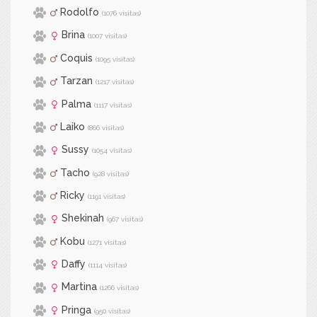
Rodolfo
(1076 visitas)
Brina
(1007 visitas)
Coquis
(1095 visitas)
Tarzan
(1217 visitas)
Palma
(1117 visitas)
Laiko
(866 visitas)
Sussy
(1054 visitas)
Tacho
(928 visitas)
Ricky
(1191 visitas)
Shekinah
(967 visitas)
Kobu
(1271 visitas)
Daffy
(1114 visitas)
Martina
(1266 visitas)
Pringa
(950 visitas)