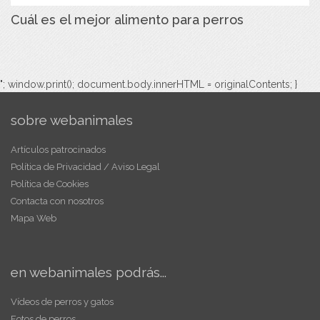
Cuál es el mejor alimento para perros
"; window.print(); document.body.innerHTML = originalContents; }
sobre webanimales
Artículos patrocinados
Política de Privacidad / Aviso Legal
Política de Cookies
Contacta con nosotros
Mapa Web
en webanimales podrás...
Vídeos de perros y gatos
Fotos de perros