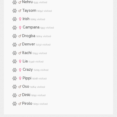
Nehru
(935 visitas)
Taysom
(1092 visitas)
Irish
(1005 visitas)
Campana
(993 visitas)
Drogba
(1004 visitas)
Denver
(1232 visitas)
Itachi
(1193 visitas)
Lia
(1340 visitas)
Crazy
(1229 visitas)
Pippi
(1018 visitas)
Oso
(1264 visitas)
Dinki
(1091 visitas)
Pirolo
(1051 visitas)