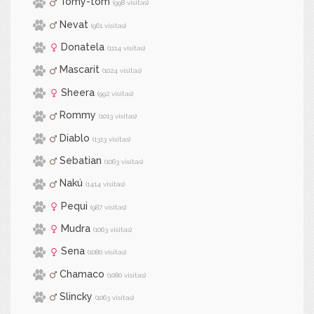
Tomy-tom
(998 visitas)
Nevat
(961 visitas)
Donatela
(1114 visitas)
Mascarit
(1024 visitas)
Sheera
(992 visitas)
Rommy
(1013 visitas)
Diablo
(1313 visitas)
Sebatian
(1063 visitas)
Nakú
(1414 visitas)
Pequi
(987 visitas)
Mudra
(1063 visitas)
Sena
(1080 visitas)
Chamaco
(1080 visitas)
Slincky
(1063 visitas)