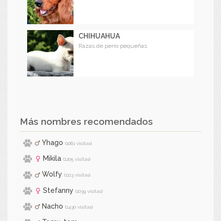
CHIHUAHUA
Razas de perro pequeñas
Más nombres recomendados
Yhago
(1061 visitas)
Mikila
(1205 visitas)
Wolfy
(1113 visitas)
Stefanny
(1039 visitas)
Nacho
(1430 visitas)