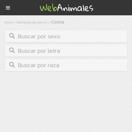
Corina
Inicio
>
Nombres de perros
>
Buscar por sexo
Buscar por letra
Buscar por raza