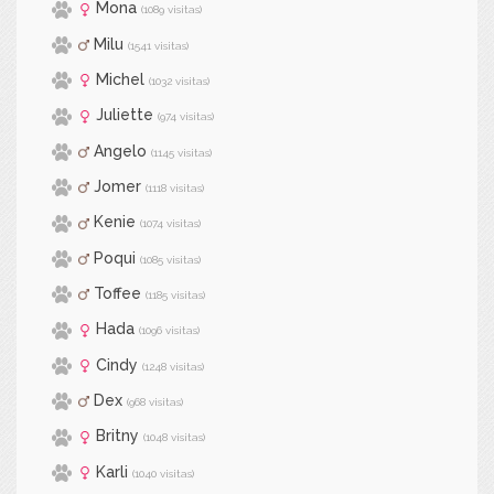
Mona
(1089 visitas)
Milu
(1541 visitas)
Michel
(1032 visitas)
Juliette
(974 visitas)
Angelo
(1145 visitas)
Jomer
(1118 visitas)
Kenie
(1074 visitas)
Poqui
(1085 visitas)
Toffee
(1185 visitas)
Hada
(1096 visitas)
Cindy
(1248 visitas)
Dex
(968 visitas)
Britny
(1048 visitas)
Karli
(1040 visitas)