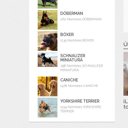
DÓBERMAN
262 Nombres DÓBERMAN
BÓXER
1135 Nombres BÓXER
Ú
SCHNAUZER
MINIATURA
298 Nombres SCHNAUZER
MINIATURA
CANICHE
1478 Nombres CANICHE
iL
YORKSHIRE TERRIER
t
1534 Nombres YORKSHIRE
TERRIER