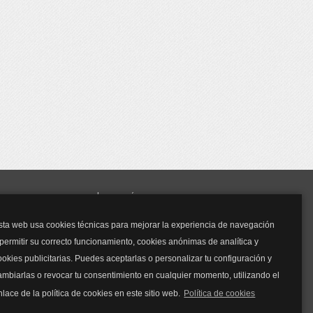
y mucho más...
sta web usa cookies técnicas para mejorar la experiencia de navegación
Mascarillas
 permitir su correcto funcionamiento, cookies anónimas de analítica y
Mascarillas FFP2
ookies publicitarias. Puedes aceptarlas o personalizar tu configuración y
Mascarillas FFP3
ambiarlas o revocar tu consentimiento en cualquier momento, utilizando el
Bolsos
Bolsos Tous
nlace de la política de cookies en este sitio web.
Política de cookies
Bolsos Parfois