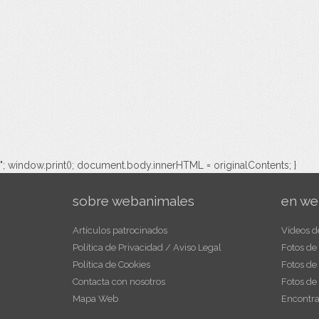
"; window.print(); document.body.innerHTML = originalContents; }
sobre webanimales
en we
Artículos patrocinados
Vídeos d
Política de Privacidad / Aviso Legal
Fotos de
Política de Cookies
Fotos de
Contacta con nosotros
Fotos de
Mapa Web
Encontra