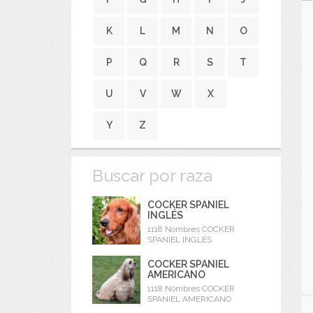
K
L
M
N
O
P
Q
R
S
T
U
V
W
X
Y
Z
Buscar por raza
COCKER SPANIEL
INGLÉS
1118 Nombres COCKER
SPANIEL INGLÉS
COCKER SPANIEL
AMERICANO
1118 Nombres COCKER
SPANIEL AMERICANO