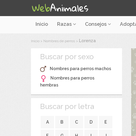
Inicio
Razas
Consejos
Adopt
Lorenza
Inicio
>
Nombres de perros
>
Buscar por sexo
Nombres para perros machos
Nombres para perros
hembras
Buscar por letra
A
B
C
D
E
F
G
H
I
J