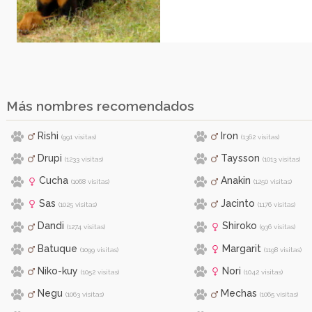
Más nombres recomendados
Rishi
Iron
(991 visitas)
(1362 visitas)
Drupi
Taysson
(1233 visitas)
(1013 visitas)
Cucha
Anakin
(1068 visitas)
(1250 visitas)
Sas
Jacinto
(1025 visitas)
(1176 visitas)
Dandi
Shiroko
(1274 visitas)
(936 visitas)
Batuque
Margarit
(1099 visitas)
(1198 visitas)
Niko-kuy
Nori
(1052 visitas)
(1042 visitas)
Negu
Mechas
(1063 visitas)
(1065 visitas)