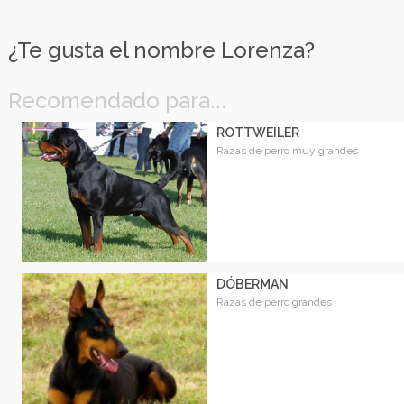
¿Te gusta el nombre Lorenza?
Recomendado para...
ROTTWEILER
Razas de perro muy grandes
DÓBERMAN
Razas de perro grandes