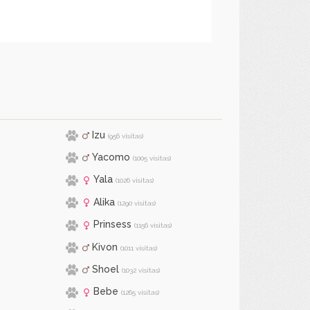
Izu
(956 visitas)
Yacomo
(1005 visitas)
Yala
(1026 visitas)
Alika
(1290 visitas)
Prinsess
(1156 visitas)
Kivon
(1011 visitas)
Shoel
(1032 visitas)
Bebe
(1265 visitas)