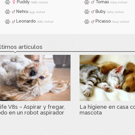
Puddy
Tomas
(1082 visitas)
(1204 visitas)
Nehru
Buby
(935 visitas)
(1164 visitas)
Leonardo
Picasso
(1061 visitas)
(1144 visitas)
ltimos artículos
ife V8s – Aspirar y fregar,
La higiene en casa c
odo en un robot aspirador
mascota