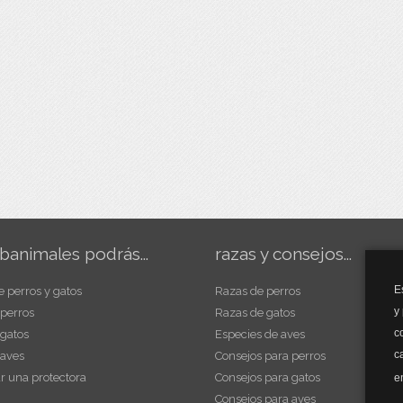
banimales podrás...
razas y consejos...
E
e perros y gatos
Razas de perros
y
 perros
Razas de gatos
c
 gatos
Especies de aves
c
 aves
Consejos para perros
r una protectora
Consejos para gatos
e
Consejos para aves