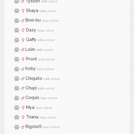
Tysson
(1086 visitas)
Shaya
(1089 visitas)
Boxi-bu
(1042 visitas)
Dazy
(1039 visitas)
Gaffy
(1084 visitas)
Lolin
(1088 visitas)
Pront
(1174 visitas)
Koby
(1242 visitas)
Chiquito
(1286 visitas)
Chupi
(1168 visitas)
Coquis
(1094 visitas)
Mya
(1041 visitas)
Triana
(1019 visitas)
Rigolett
(1042 visitas)