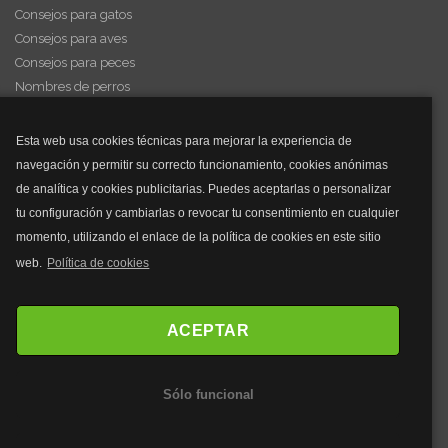
Consejos para gatos
Consejos para aves
Consejos para peces
Nombres de perros
Videos de animales
Esta web usa cookies técnicas para mejorar la experiencia de
navegación y permitir su correcto funcionamiento, cookies anónimas
y mucho más...
de analítica y cookies publicitarias. Puedes aceptarlas o personalizar
tu configuración y cambiarlas o revocar tu consentimiento en cualquier
Mascarillas
momento, utilizando el enlace de la política de cookies en este sitio
Mascarillas FFP2
web.
Política de cookies
Mascarillas FFP3
Bolsos
Bolsos Tous
ACEPTAR
Bolsos Parfois
Bolsos Antirrobo
Sólo funcional
Bolsos Verano
Outlet Bolsos