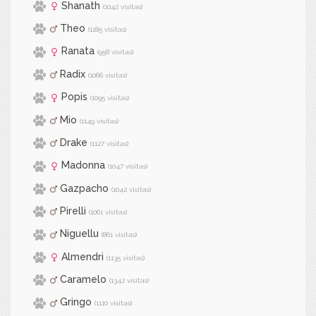
Shanath
(1042 visitas)
Theo
(1185 visitas)
Ranata
(958 visitas)
Radix
(1066 visitas)
Popis
(1095 visitas)
Mio
(1149 visitas)
Drake
(1127 visitas)
Madonna
(1047 visitas)
Gazpacho
(1042 visitas)
Pirelli
(1061 visitas)
Niguellu
(861 visitas)
Almendri
(1135 visitas)
Caramelo
(1342 visitas)
Gringo
(1110 visitas)