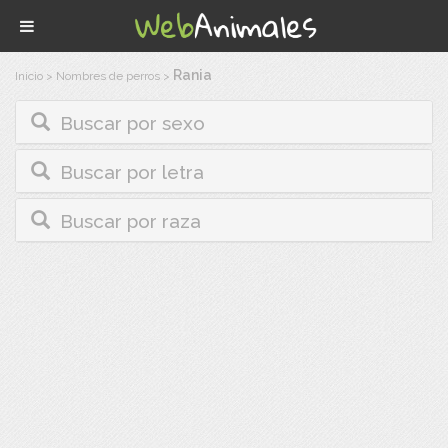
Rania
Inicio
>
Nombres de perros
>
Buscar por sexo
Buscar por letra
Buscar por raza