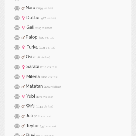
Naru
(1059 visitas)
Dottie
(927 visitas)
Gali
(1115 visitas)
Palop
(990 visitas)
Turka
(1221 visitas)
Osi
(1146 visitas)
Sarabi
(1110 visitas)
Milena
(1100 visitas)
Matatan
(1002 visitas)
Yubi
(1071 visitas)
Wifli
(1044 visitas)
Joli
(1018 visitas)
Teylor
(956 visitas)
Fluvi
(1048 visitas)