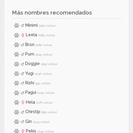
Más nombres recomendados
Minimi
(1062 visitas)
Leela
(1085 visitas)
Bron
(1060 visitas)
Pum
(1045 visitas)
Doggie
(1092 visitas)
Yugi
(1046 visitas)
Rishi
(991 visitas)
Pagui
(1240 visitas)
Hela
(1176 visitas)
Chirstip
(989 visitas)
Gin
(1234 visitas)
Pekis
(1149 visitas)