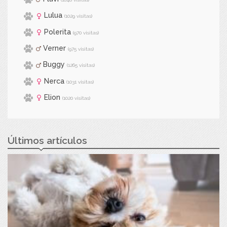
Lulua
(1029 visitas)
Polerita
(970 visitas)
Verner
(975 visitas)
Buggy
(1265 visitas)
Nerca
(1031 visitas)
Elion
(1020 visitas)
Últimos artículos