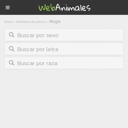
Nuga
Inicio
>
Nombres de perros
>
Buscar por sexo
Buscar por letra
Buscar por raza