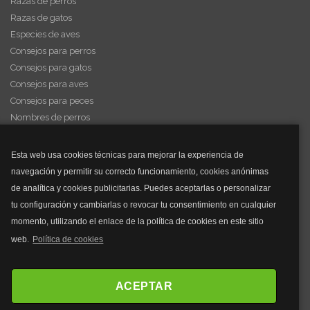
Razas de perros
Razas de gatos
Especies de aves
Consejos para perros
Consejos para gatos
Consejos para aves
Consejos para peces
Nombres de perros
Videos de animales
Esta web usa cookies técnicas para mejorar la experiencia de
navegación y permitir su correcto funcionamiento, cookies anónimas
y mucho más...
de analítica y cookies publicitarias. Puedes aceptarlas o personalizar
tu configuración y cambiarlas o revocar tu consentimiento en cualquier
Mascarillas
momento, utilizando el enlace de la política de cookies en este sitio
Mascarillas FFP2
web.
Política de cookies
Mascarillas FFP3
Bolsos
Bolsos Tous
ACEPTAR
Bolsos Parfois