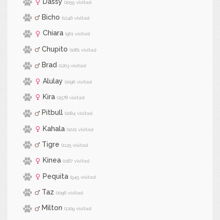
Dassy
(1055 visitas)
Bicho
(1246 visitas)
Chiara
(961 visitas)
Chupito
(1081 visitas)
Brad
(1203 visitas)
Alulay
(1096 visitas)
Kira
(2578 visitas)
Pitbull
(1084 visitas)
Kahala
(1021 visitas)
Tigre
(1125 visitas)
Kinea
(1187 visitas)
Pequita
(945 visitas)
Taz
(1096 visitas)
Milton
(1209 visitas)