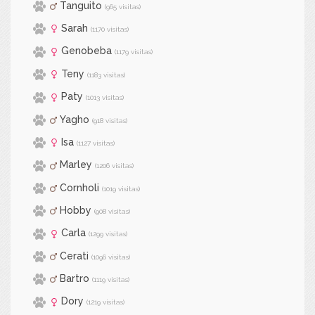
Tanguito
(965 visitas)
Sarah
(1170 visitas)
Genobeba
(1179 visitas)
Teny
(1183 visitas)
Paty
(1013 visitas)
Yagho
(918 visitas)
Isa
(1127 visitas)
Marley
(1206 visitas)
Cornholi
(1019 visitas)
Hobby
(908 visitas)
Carla
(1299 visitas)
Cerati
(1096 visitas)
Bartro
(1119 visitas)
Dory
(1219 visitas)