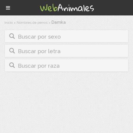
Damka
Inicio
>
Nombres de perros
>
Buscar por sexo
Buscar por letra
Buscar por raza