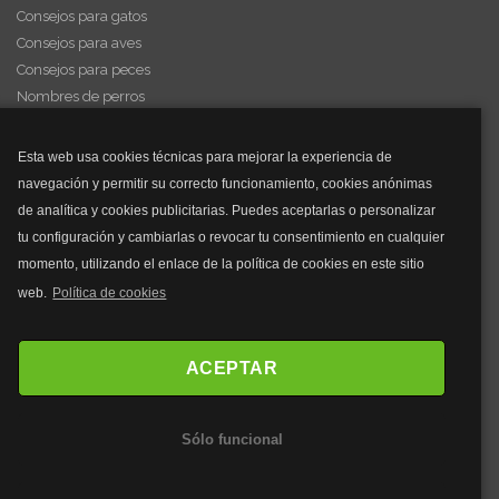
Consejos para gatos
Consejos para aves
Consejos para peces
Nombres de perros
Videos de animales
Esta web usa cookies técnicas para mejorar la experiencia de
navegación y permitir su correcto funcionamiento, cookies anónimas
y mucho más...
de analítica y cookies publicitarias. Puedes aceptarlas o personalizar
tu configuración y cambiarlas o revocar tu consentimiento en cualquier
Mascarillas
momento, utilizando el enlace de la política de cookies en este sitio
Mascarillas FFP2
web.
Política de cookies
Mascarillas FFP3
Bolsos
Bolsos Tous
ACEPTAR
Bolsos Parfois
Bolsos Antirrobo
Sólo funcional
Bolsos Verano
Outlet Bolsos