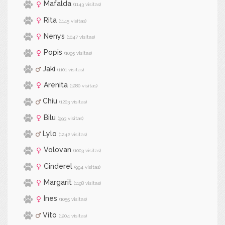
Mafalda
(1143 visitas)
Rita
(1145 visitas)
Nenys
(1047 visitas)
Popis
(1095 visitas)
Jaki
(1101 visitas)
Arenita
(1280 visitas)
Chiu
(1203 visitas)
Bilu
(993 visitas)
Lylo
(1242 visitas)
Volovan
(1003 visitas)
Cinderel
(994 visitas)
Margarit
(1198 visitas)
Ines
(1055 visitas)
Vito
(1204 visitas)