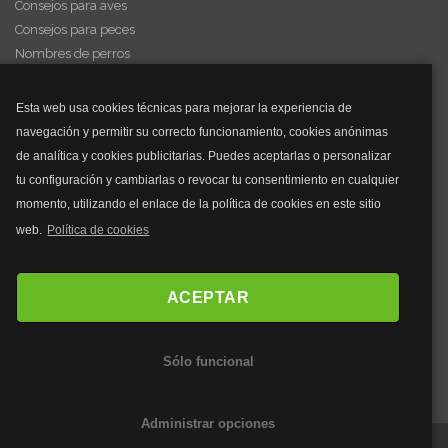
Consejos para aves
Consejos para peces
Nombres de perros
Videos de animales
Esta web usa cookies técnicas para mejorar la experiencia de
navegación y permitir su correcto funcionamiento, cookies anónimas
y mucho más...
de analítica y cookies publicitarias. Puedes aceptarlas o personalizar
tu configuración y cambiarlas o revocar tu consentimiento en cualquier
Mascarillas
momento, utilizando el enlace de la política de cookies en este sitio
Mascarillas FFP2
web.
Política de cookies
Mascarillas FFP3
Bolsos
Bolsos Tous
ACEPTAR
Bolsos Parfois
Bolsos Antirrobo
Sólo funcional
Bolsos Verano
Outlet Bolsos
Administrar opciones