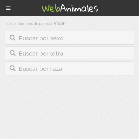
Viole
Inicio
>
Nombres de perros
>
Buscar por sexo
Buscar por letra
Buscar por raza