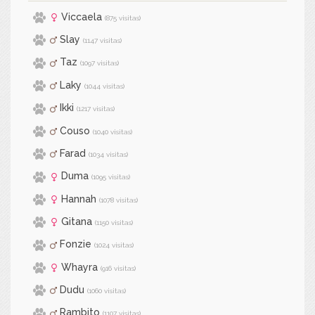
Viccaela
(875 visitas)
Slay
(1147 visitas)
Taz
(1097 visitas)
Laky
(1044 visitas)
Ikki
(1217 visitas)
Couso
(1040 visitas)
Farad
(1034 visitas)
Duma
(1095 visitas)
Hannah
(1078 visitas)
Gitana
(1150 visitas)
Fonzie
(1024 visitas)
Whayra
(916 visitas)
Dudu
(1060 visitas)
Rambito
(1107 visitas)