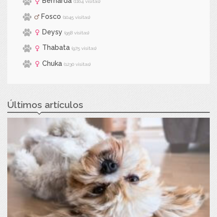
Bernarda
(1164 visitas)
Fosco
(1045 visitas)
Deysy
(958 visitas)
Thabata
(975 visitas)
Chuka
(1230 visitas)
Últimos artículos