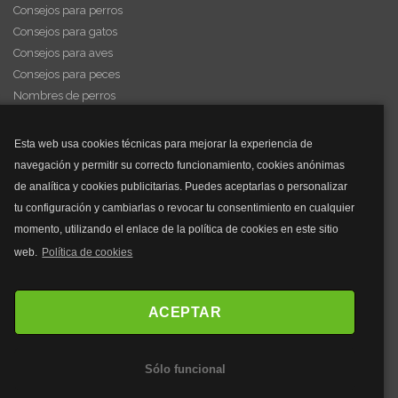
Consejos para perros
Consejos para gatos
Consejos para aves
Consejos para peces
Nombres de perros
Videos de animales
Esta web usa cookies técnicas para mejorar la experiencia de
navegación y permitir su correcto funcionamiento, cookies anónimas
y mucho más...
de analítica y cookies publicitarias. Puedes aceptarlas o personalizar
tu configuración y cambiarlas o revocar tu consentimiento en cualquier
Mascarillas
momento, utilizando el enlace de la política de cookies en este sitio
Mascarillas FFP2
web.
Política de cookies
Mascarillas FFP3
Bolsos
Bolsos Tous
ACEPTAR
Bolsos Parfois
Bolsos Antirrobo
Sólo funcional
Bolsos Verano
Outlet Bolsos