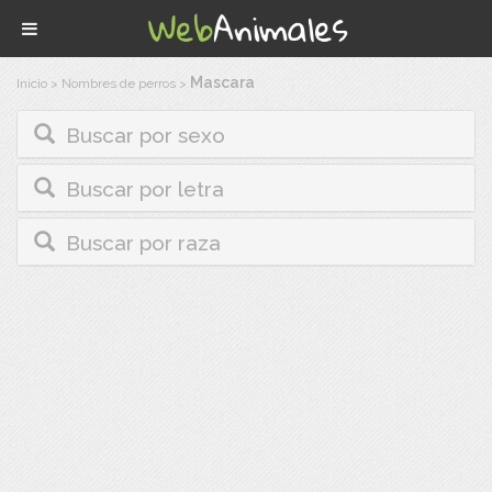
Mascara
Inicio
>
Nombres de perros
>
Buscar por sexo
Buscar por letra
Buscar por raza