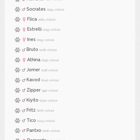
Socrates
(1055 visitas)
Flica
(1063 visitas)
Estrelli
(1259 visitas)
Ines
(1055 visitas)
Bruto
(1226 visitas)
Athina
(1090 visitas)
Jomer
(1118 visitas)
Kavod
(1040 visitas)
Zipper
(990 visitas)
Kiyito
(1040 visitas)
Fritz
(1070 visitas)
Tico
(1243 visitas)
Pantxo
(1026 visitas)