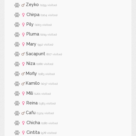
Zeyko
(1259 visitas)
Chirpa
(1104 visitas)
Pily
(1003 visitas)
Pluma
(1019 visitas)
Mary
(992 visitas)
Sacapunt
(827 visitas)
Niza
(1080 visitas)
Mofly
(1183 visitas)
Kamilo
(1037 visitas)
Mili
(1201 visitas)
Reina
(1363 visitas)
Cafu
(1324 visitas)
Chicha
(1180 visitas)
Cintita
(978 visitas)