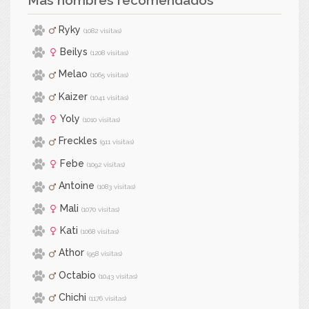
Ryky
(1082 visitas)
Beilys
(1208 visitas)
Melao
(1065 visitas)
Kaizer
(1041 visitas)
Yoly
(1010 visitas)
Freckles
(911 visitas)
Febe
(1092 visitas)
Antoine
(1083 visitas)
Mali
(1070 visitas)
Kati
(1068 visitas)
Athor
(958 visitas)
Octabio
(1043 visitas)
Chichi
(1176 visitas)