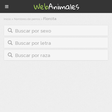
Florcita
Inicio
>
Nombres de perros
>
Buscar por sexo
Buscar por letra
Buscar por raza