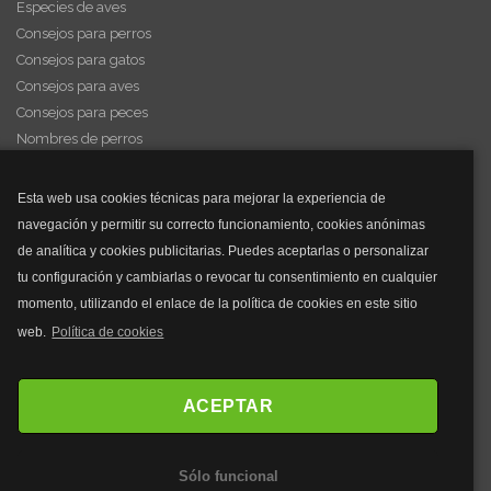
Especies de aves
Consejos para perros
Consejos para gatos
Consejos para aves
Consejos para peces
Nombres de perros
Videos de animales
Esta web usa cookies técnicas para mejorar la experiencia de
navegación y permitir su correcto funcionamiento, cookies anónimas
y mucho más...
de analítica y cookies publicitarias. Puedes aceptarlas o personalizar
tu configuración y cambiarlas o revocar tu consentimiento en cualquier
Mascarillas
momento, utilizando el enlace de la política de cookies en este sitio
Mascarillas FFP2
web.
Política de cookies
Mascarillas FFP3
Bolsos
Bolsos Tous
ACEPTAR
Bolsos Parfois
Bolsos Antirrobo
Sólo funcional
Bolsos Verano