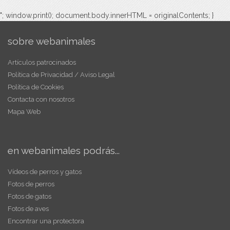
"; window.print(); document.body.innerHTML = originalContents; }
sobre webanimales
Artículos patrocinados
Política de Privacidad / Aviso Legal
Política de Cookies
Contacta con nosotros
Mapa Web
en webanimales podrás...
Vídeos de perros y gatos
Fotos de perros
Fotos de gatos
Fotos de aves
Encontrar una protectora