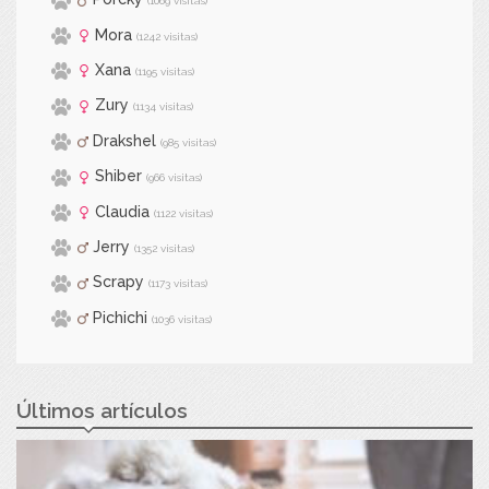
(1069 visitas)
Mora
(1242 visitas)
Xana
(1195 visitas)
Zury
(1134 visitas)
Drakshel
(985 visitas)
Shiber
(966 visitas)
Claudia
(1122 visitas)
Jerry
(1352 visitas)
Scrapy
(1173 visitas)
Pichichi
(1036 visitas)
Últimos artículos