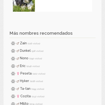
Más nombres recomendados
Zain
(1116 visitas)
Dunkel
(918 visitas)
Nono
(1190 visitas)
Eric
(1046 visitas)
Peseta
(1102 visitas)
Hyker
(1028 visitas)
Ta-tan
(1199 visitas)
Cozita
(1132 visitas)
Milito
(1039 visitas)