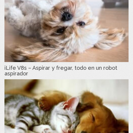
iLife V8s – Aspirar y fregar, todo en un robot
aspirador