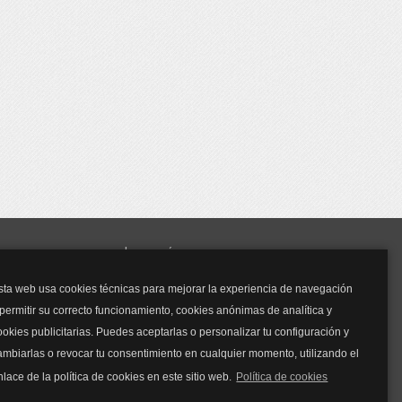
y mucho más...
sta web usa cookies técnicas para mejorar la experiencia de navegación
Mascarillas
 permitir su correcto funcionamiento, cookies anónimas de analítica y
Mascarillas FFP2
ookies publicitarias. Puedes aceptarlas o personalizar tu configuración y
Mascarillas FFP3
ambiarlas o revocar tu consentimiento en cualquier momento, utilizando el
Bolsos
Bolsos Tous
nlace de la política de cookies en este sitio web.
Política de cookies
Bolsos Parfois