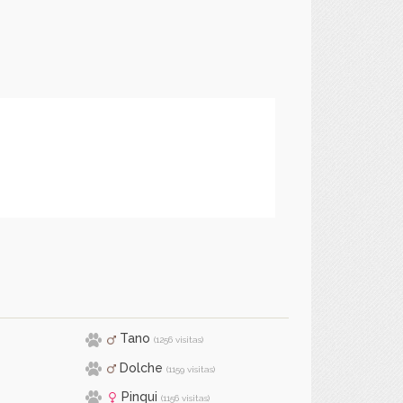
Tano
(1256 visitas)
Dolche
(1159 visitas)
Pinqui
(1156 visitas)