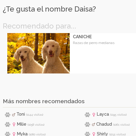
¿Te gusta el nombre Daisa?
Recomendado para...
CANICHE
Razas de perro medianas
Más nombres recomendados
Toni
Layca
(1144 visitas)
(1195 visitas)
Milie
Chadud
(1058 visitas)
(1061 visitas)
Myka
Shirly
(1060 visitas)
(1031 visitas)