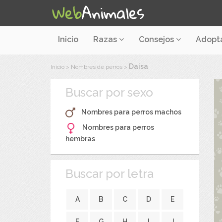
Inicio
Razas
Consejos
Adopt
Daisa
Inicio
>
Nombres de perros
>
Buscar por sexo
Nombres para perros machos
Nombres para perros
hembras
Buscar por letra
A
B
C
D
E
F
G
H
I
J