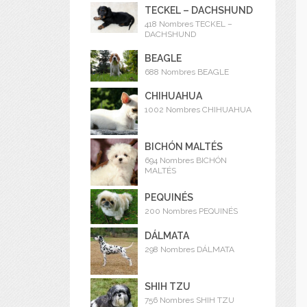
TECKEL – DACHSHUND
418 Nombres TECKEL –
DACHSHUND
BEAGLE
688 Nombres BEAGLE
CHIHUAHUA
1002 Nombres CHIHUAHUA
BICHÓN MALTÉS
694 Nombres BICHÓN
MALTÉS
PEQUINÉS
200 Nombres PEQUINÉS
DÁLMATA
298 Nombres DÁLMATA
SHIH TZU
756 Nombres SHIH TZU