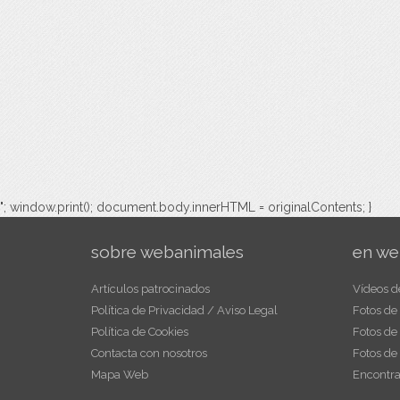
"; window.print(); document.body.innerHTML = originalContents; }
sobre webanimales
en we
Artículos patrocinados
Vídeos d
Política de Privacidad / Aviso Legal
Fotos de
Política de Cookies
Fotos de
Contacta con nosotros
Fotos de
Mapa Web
Encontra