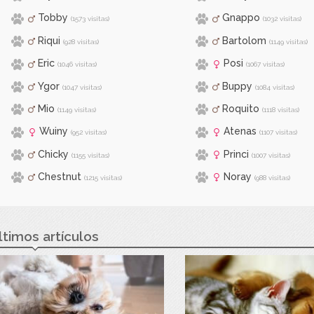
Tobby
Gnappo
(1573 visitas)
(1032 visitas)
Riqui
Bartolom
(928 visitas)
(1149 visitas)
Eric
Posi
(1046 visitas)
(1067 visitas)
Ygor
Buppy
(1047 visitas)
(1084 visitas)
Mio
Roquito
(1149 visitas)
(1118 visitas)
Wuiny
Atenas
(952 visitas)
(1107 visitas)
Chicky
Princi
(1155 visitas)
(1007 visitas)
Chestnut
Noray
(1215 visitas)
(988 visitas)
ltimos artículos