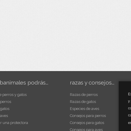
banimales podrás...
razas y consejos...
E
e perros y gatos
Razas de perros
y
 perros
Razas de gatos
c
 gatos
Especies de aves
c
 aves
Consejos para perros
r una protectora
Consejos para gatos
e
Consejos para aves