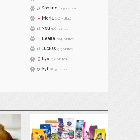
Santino
(1105 visitas)
Moria
(956 visitas)
Neu
(1067 visitas)
Leaire
(1042 visitas)
Luckas
(973 visitas)
Lya
(1171 visitas)
Ayf
(1245 visitas)