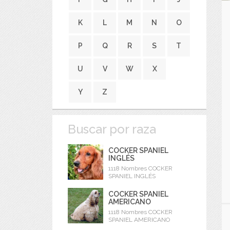
K
L
M
N
O
P
Q
R
S
T
U
V
W
X
Y
Z
Buscar por raza
COCKER SPANIEL
INGLÉS
1118 Nombres COCKER
SPANIEL INGLÉS
COCKER SPANIEL
AMERICANO
1118 Nombres COCKER
SPANIEL AMERICANO