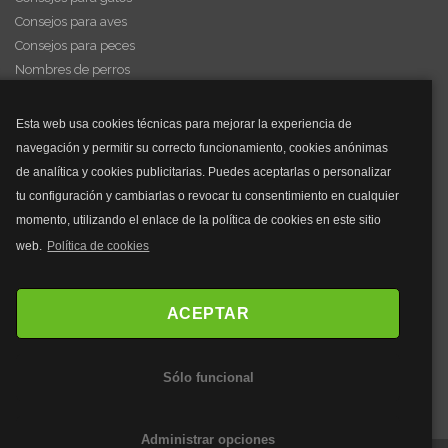
Consejos para aves
Consejos para peces
Nombres de perros
Videos de animales
Esta web usa cookies técnicas para mejorar la experiencia de
navegación y permitir su correcto funcionamiento, cookies anónimas
y mucho más...
de analítica y cookies publicitarias. Puedes aceptarlas o personalizar
tu configuración y cambiarlas o revocar tu consentimiento en cualquier
Mascarillas
momento, utilizando el enlace de la política de cookies en este sitio
Mascarillas FFP2
web.
Política de cookies
Mascarillas FFP3
Bolsos
Bolsos Tous
ACEPTAR
Bolsos Parfois
Bolsos Antirrobo
Sólo funcional
Bolsos Verano
Outlet Bolsos
Administrar opciones