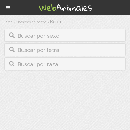
Keixa
Inicio
>
Nombres de perros
>
Buscar por sexo
Buscar por letra
Buscar por raza