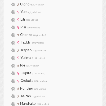
Ulong
(1037 visitas)
Yura
(973 visitas)
Lili
(1116 visitas)
Pisi
(1062 visitas)
Chorizo
(1131 visitas)
Taddy
(983 visitas)
Trapito
(1097 visitas)
Yurima
(1118 visitas)
Ikki
(1217 visitas)
Copita
(1176 visitas)
Croketa
(1015 visitas)
Honther
(970 visitas)
Ta-tan
(1199 visitas)
Mandrake
(1111 visitas)