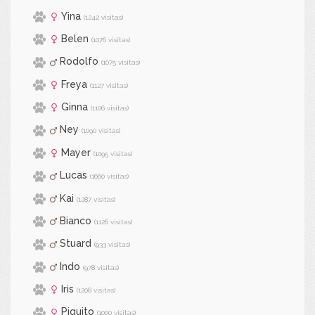
Yina
(1242 visitas)
Belen
(1076 visitas)
Rodolfo
(1075 visitas)
Freya
(1127 visitas)
Ginna
(1106 visitas)
Ney
(1090 visitas)
Mayer
(1095 visitas)
Lucas
(1660 visitas)
Kai
(1287 visitas)
Bianco
(1126 visitas)
Stuard
(933 visitas)
Indo
(978 visitas)
Iris
(1208 visitas)
Piquito
(1000 visitas)