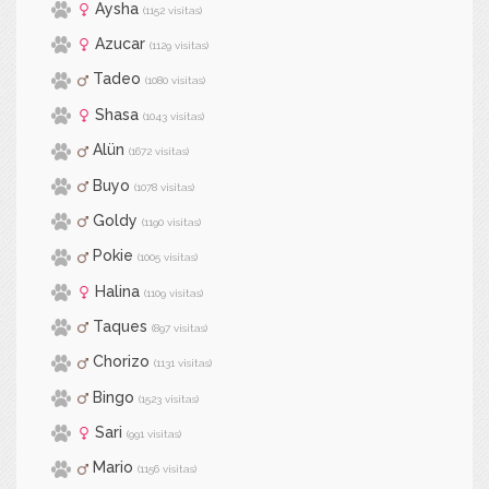
Aysha
(1152 visitas)
Azucar
(1129 visitas)
Tadeo
(1080 visitas)
Shasa
(1043 visitas)
Alün
(1672 visitas)
Buyo
(1078 visitas)
Goldy
(1190 visitas)
Pokie
(1005 visitas)
Halina
(1109 visitas)
Taques
(897 visitas)
Chorizo
(1131 visitas)
Bingo
(1523 visitas)
Sari
(991 visitas)
Mario
(1156 visitas)