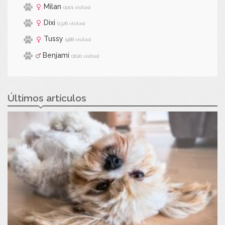
Milan
(1001 visitas)
Dixi
(1326 visitas)
Tussy
(988 visitas)
Benjamí
(1620 visitas)
Últimos artículos