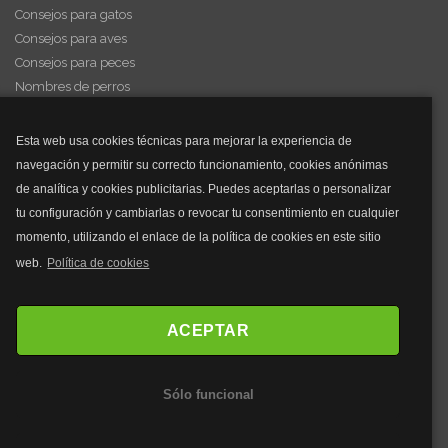
Consejos para gatos
Consejos para aves
Consejos para peces
Nombres de perros
Videos de animales
Esta web usa cookies técnicas para mejorar la experiencia de
navegación y permitir su correcto funcionamiento, cookies anónimas
y mucho más...
de analítica y cookies publicitarias. Puedes aceptarlas o personalizar
tu configuración y cambiarlas o revocar tu consentimiento en cualquier
Mascarillas
momento, utilizando el enlace de la política de cookies en este sitio
Mascarillas FFP2
web.
Política de cookies
Mascarillas FFP3
Bolsos
Bolsos Tous
ACEPTAR
Bolsos Parfois
Bolsos Antirrobo
Sólo funcional
Bolsos Verano
Outlet Bolsos