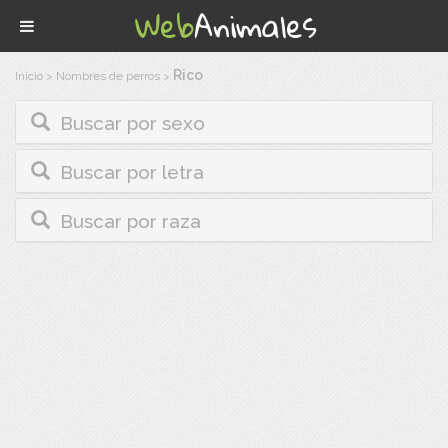
Rico
Inicio
>
Nombres de perros
>
Buscar por sexo
Buscar por letra
Buscar por raza