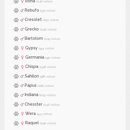
Rona
(1146 visitas)
Rebufo
(930 visitas)
Cresolet
(1051 visitas)
Grecko
(1046 visitas)
Bartolom
(1149 visitas)
Gypsy
(994 visitas)
Germania
(990 visitas)
Chispa
(1348 visitas)
Sahilon
(988 visitas)
Papus
(1080 visitas)
Indiana
(1035 visitas)
Chesster
(1146 visitas)
Wera
(943 visitas)
Raquel
(1096 visitas)