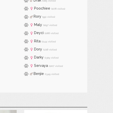
Drak
(1185 visitas)
Poochiee
(1078 visitas)
Rory
(991 visitas)
Maly
(1097 visitas)
Deyci
(1066 visitas)
Rita
(1144 visitas)
Dory
(1218 visitas)
Darky
(1309 visitas)
Servaya
(1007 visitas)
Benjie
(1349 visitas)