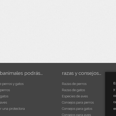
banimales podrás...
razas y consejos...
E
e perros y gatos
Razas de perros
y
 perros
Razas de gatos
c
 gatos
Especies de aves
c
 aves
Consejos para perros
r una protectora
Consejos para gatos
e
Consejos para aves