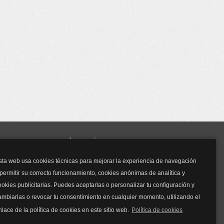
y mucho más...
sta web usa cookies técnicas para mejorar la experiencia de navegación
Mascarillas
 permitir su correcto funcionamiento, cookies anónimas de analítica y
Mascarillas FFP2
ookies publicitarias. Puedes aceptarlas o personalizar tu configuración y
Mascarillas FFP3
ambiarlas o revocar tu consentimiento en cualquier momento, utilizando el
Bolsos
Bolsos Tous
nlace de la política de cookies en este sitio web.
Política de cookies
Bolsos Parfois