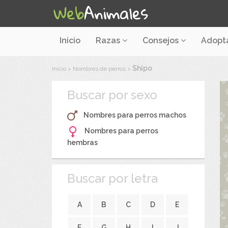
Inicio
Razas
Consejos
Adopt
Shipo
Inicio
>
Nombres de perros
>
Buscar por sexo
Nombres para perros machos
Nombres para perros
hembras
Buscar por letra
A
B
C
D
E
F
G
H
I
J