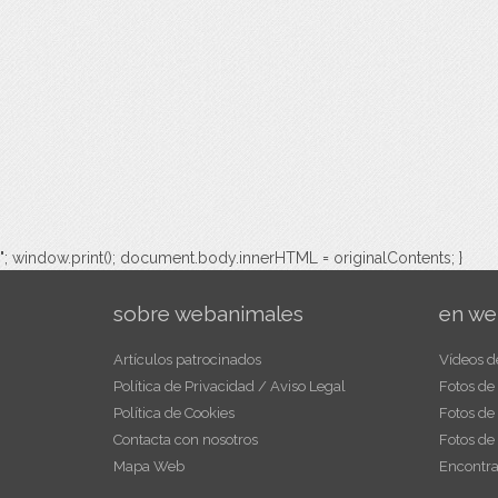
"; window.print(); document.body.innerHTML = originalContents; }
sobre webanimales
en we
Artículos patrocinados
Vídeos d
Política de Privacidad / Aviso Legal
Fotos de
Política de Cookies
Fotos de
Contacta con nosotros
Fotos de
Mapa Web
Encontra