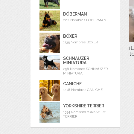
DÓBERMAN
262 Nombres DÓBERMAN
BÓXER
1135 Nombres BÓXER
iL
t
SCHNAUZER
MINIATURA
298 Nombres SCHNAUZER
MINIATURA
CANICHE
1478 Nombres CANICHE
YORKSHIRE TERRIER
1534 Nombres YORKSHIRE
TERRIER