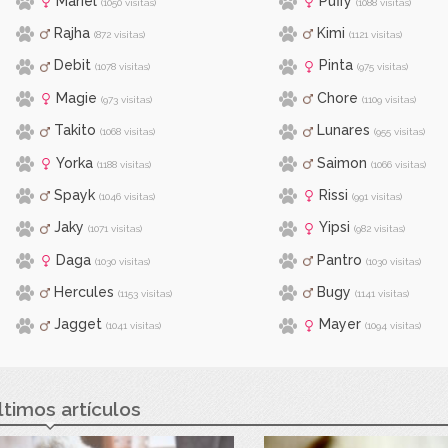
Mariel
Puffy
(1050 visitas)
(1088 visitas)
Rajha
Kimi
(872 visitas)
(1121 visitas)
Debit
Pinta
(1078 visitas)
(975 visitas)
Magie
Chore
(973 visitas)
(1109 visitas)
Takito
Lunares
(1068 visitas)
(955 visitas)
Yorka
Saimon
(1188 visitas)
(1066 visitas)
Spayk
Rissi
(1046 visitas)
(991 visitas)
Jaky
Yipsi
(1071 visitas)
(982 visitas)
Daga
Pantro
(1030 visitas)
(1030 visitas)
Hercules
Bugy
(1153 visitas)
(1141 visitas)
Jagget
Mayer
(1041 visitas)
(1094 visitas)
ltimos artículos