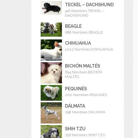
TECKEL – DACHSHUND
418 Nombres TECKEL –
DACHSHUND
BEAGLE
688 Nombres BEAGLE
CHIHUAHUA
1002 Nombres CHIHUAHUA
BICHÓN MALTÉS
694 Nombres BICHÓN
MALTÉS
PEQUINÉS
200 Nombres PEQUINÉS
DÁLMATA
298 Nombres DÁLMATA
SHIH TZU
756 Nombres SHIH TZU