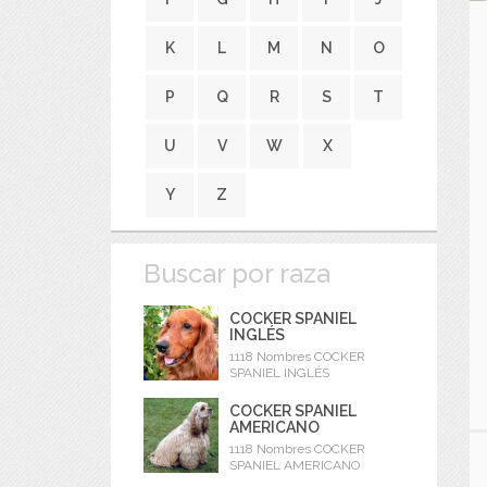
K
L
M
N
O
P
Q
R
S
T
U
V
W
X
Y
Z
Buscar por raza
COCKER SPANIEL
INGLÉS
1118 Nombres COCKER
SPANIEL INGLÉS
COCKER SPANIEL
AMERICANO
1118 Nombres COCKER
SPANIEL AMERICANO