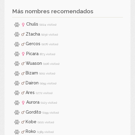
Más nombres recomendados
Chulis
(1024 visitas)
Ztacha
(1030 visitas)
Gercos
(1076 visitas)
Picara
(873 visitas)
Wuason
(1106 visitas)
Bizam
(1011 visitas)
Dairon
(1059 visitas)
Ares
(1772 visitas)
Aurora
(1123 visitas)
Gordito
(1199 visitas)
Kobe
(1021 visitas)
Roko
(1389 visitas)