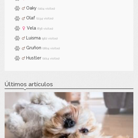
Oaky
(1104 visitas)
Olaf
(1134 visitas)
Vela
(836 visitas)
Luisma
(962 visitas)
Gruñon
(1604 visitas)
Hustler
(1014 visitas)
Últimos artículos