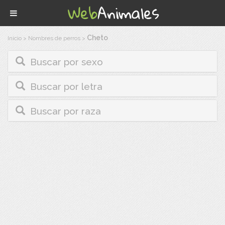
Cheto
Inicio
>
Nombres de perros
>
Buscar por sexo
Buscar por letra
Buscar por raza