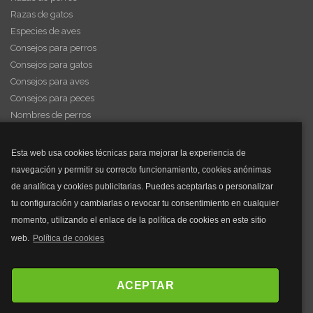
Razas de gatos
Especies de aves
Consejos para perros
Consejos para gatos
Consejos para aves
Consejos para peces
Nombres de perros
Videos de animales
Esta web usa cookies técnicas para mejorar la experiencia de
navegación y permitir su correcto funcionamiento, cookies anónimas
y mucho más...
de analítica y cookies publicitarias. Puedes aceptarlas o personalizar
tu configuración y cambiarlas o revocar tu consentimiento en cualquier
Mascarillas
momento, utilizando el enlace de la política de cookies en este sitio
Mascarillas FFP2
web.
Política de cookies
Mascarillas FFP3
Bolsos
Bolsos Tous
ACEPTAR
Bolsos Parfois