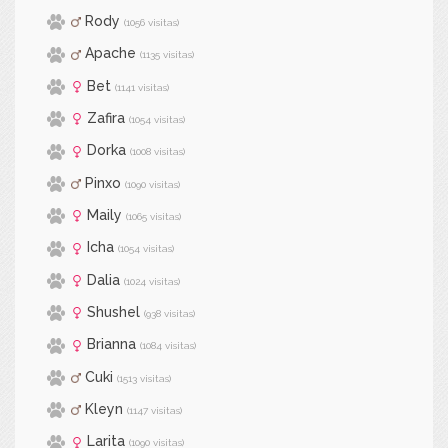
Rody
(1056 visitas)
Apache
(1135 visitas)
Bet
(1141 visitas)
Zafira
(1054 visitas)
Dorka
(1008 visitas)
Pinxo
(1090 visitas)
Maily
(1065 visitas)
Icha
(1054 visitas)
Dalia
(1024 visitas)
Shushel
(938 visitas)
Brianna
(1084 visitas)
Cuki
(1513 visitas)
Kleyn
(1147 visitas)
Larita
(1090 visitas)