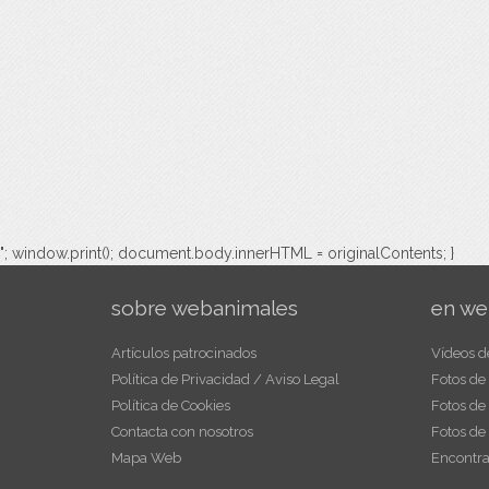
"; window.print(); document.body.innerHTML = originalContents; }
sobre webanimales
en we
Artículos patrocinados
Vídeos d
Política de Privacidad / Aviso Legal
Fotos de
Política de Cookies
Fotos de
Contacta con nosotros
Fotos de
Mapa Web
Encontra