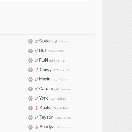
Silvio
(1048 visitas)
Hus
(1065 visitas)
Fluki
(1188 visitas)
Chiwy
(1072 visitas)
Maxin
(1107 visitas)
Caruzo
(972 visitas)
Yorki
(1107 visitas)
Koxka
(773 visitas)
Tayson
(1390 visitas)
Shadya
(1011 visitas)