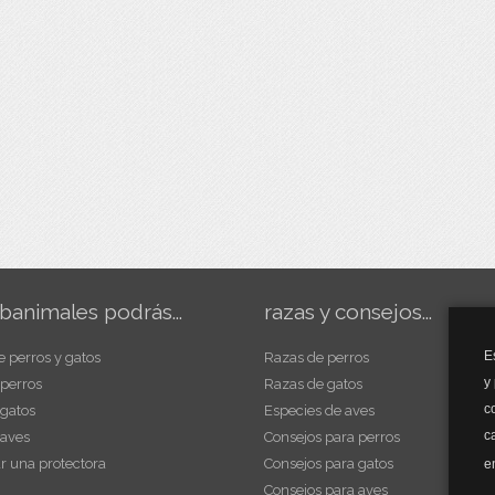
banimales podrás...
razas y consejos...
E
e perros y gatos
Razas de perros
y
 perros
Razas de gatos
c
 gatos
Especies de aves
c
 aves
Consejos para perros
r una protectora
Consejos para gatos
e
Consejos para aves