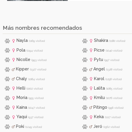
Más nombres recomendados
Nayla
Shakira
(1169 visitas)
(1180 visitas)
Pola
Picse
(1194 visitas)
(1040 visitas)
Nicolle
Pytu
(993 visitas)
(997 visitas)
Kipper
Angel
(1327 visitas)
(1328 visitas)
Chaly
Karol
(1084 visitas)
(1258 visitas)
Helli
Lalita
(1002 visitas)
(1085 visitas)
Moria
Kmilu
(955 visitas)
(1076 visitas)
Kaina
Pitingo
(1047 visitas)
(996 visitas)
Yaqui
Keka
(937 visitas)
(1117 visitas)
Poki
Jeró
(1249 visitas)
(1562 visitas)