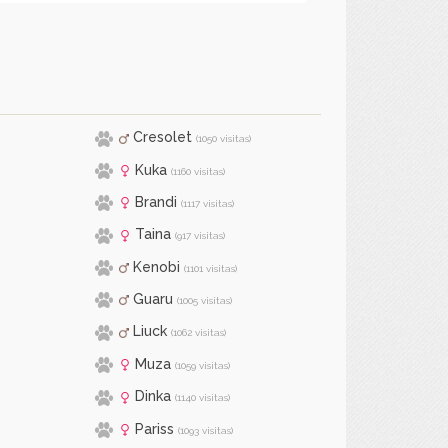
Cresolet
(1050 visitas)
Kuka
(1160 visitas)
Brandi
(1117 visitas)
Taina
(917 visitas)
Kenobi
(1101 visitas)
Guaru
(1005 visitas)
Liuck
(1062 visitas)
Muza
(1059 visitas)
Dinka
(1140 visitas)
Pariss
(1093 visitas)