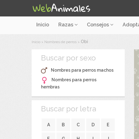
Inicio
Razas
Consejos
Adopt
Obi
Inicio
>
Nombres de perros
>
Buscar por sexo
Nombres para perros machos
Nombres para perros
hembras
Buscar por letra
A
B
C
D
E
F
G
H
I
J