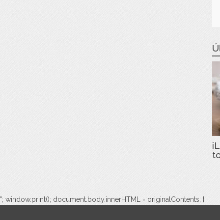
Ú
iL
t
"; window.print(); document.body.innerHTML = originalContents; }