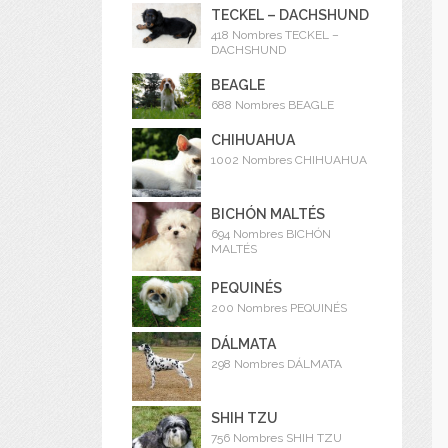
TECKEL – DACHSHUND
418 Nombres TECKEL –
DACHSHUND
BEAGLE
688 Nombres BEAGLE
CHIHUAHUA
1002 Nombres CHIHUAHUA
BICHÓN MALTÉS
694 Nombres BICHÓN
MALTÉS
PEQUINÉS
200 Nombres PEQUINÉS
DÁLMATA
298 Nombres DÁLMATA
SHIH TZU
756 Nombres SHIH TZU