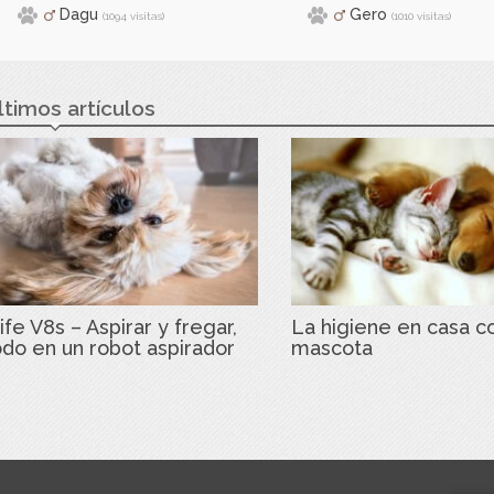
Dagu
Gero
(1094 visitas)
(1010 visitas)
ltimos artículos
ife V8s – Aspirar y fregar,
La higiene en casa c
odo en un robot aspirador
mascota