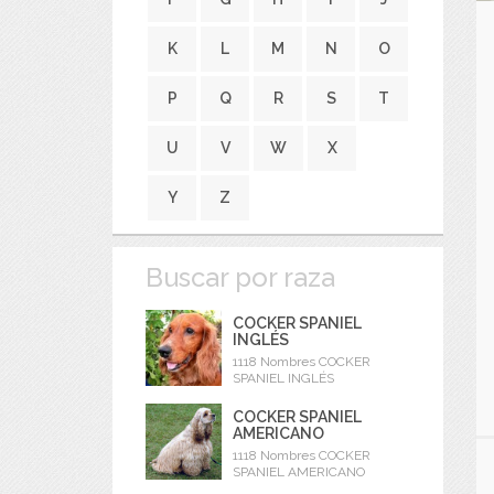
K
L
M
N
O
P
Q
R
S
T
U
V
W
X
Y
Z
Buscar por raza
COCKER SPANIEL
INGLÉS
1118 Nombres COCKER
SPANIEL INGLÉS
COCKER SPANIEL
AMERICANO
1118 Nombres COCKER
SPANIEL AMERICANO