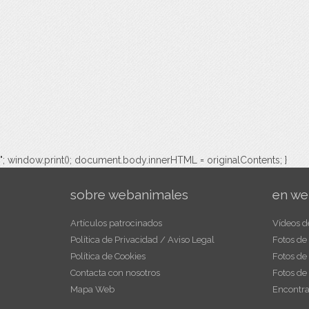
"; window.print(); document.body.innerHTML = originalContents; }
sobre webanimales
en we
Artículos patrocinados
Vídeos d
Política de Privacidad / Aviso Legal
Fotos de
Política de Cookies
Fotos de
Contacta con nosotros
Fotos de
Mapa Web
Encontra