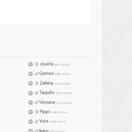
Josefa
(964 visitas)
Gomez
(988 visitas)
Zahina
(1002 visitas)
Taquito
(1264 visitas)
Versace
(973 visitas)
Pippi
(1018 visitas)
Yute
(1098 visitas)
Ikaro
(982 visitas)