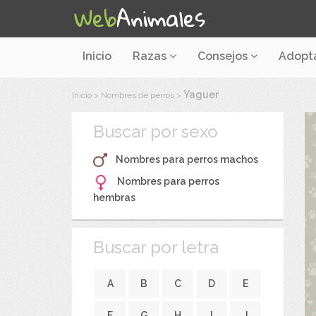
Inicio
Razas
Consejos
Adopt
Yaguer
Inicio
>
Nombres de perros
>
Buscar por sexo
Nombres para perros machos
Nombres para perros
hembras
Buscar por letra
A
B
C
D
E
F
G
H
I
J