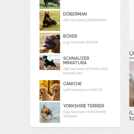
DÓBERMAN
262 Nombres DÓBERMAN
BÓXER
1135 Nombres BÓXER
Ú
SCHNAUZER
MINIATURA
298 Nombres SCHNAUZER
MINIATURA
CANICHE
1478 Nombres CANICHE
YORKSHIRE TERRIER
iL
1534 Nombres YORKSHIRE
TERRIER
t