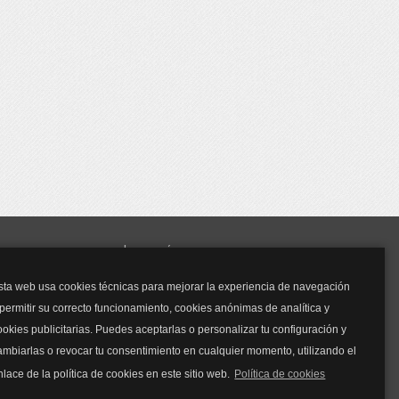
y mucho más...
sta web usa cookies técnicas para mejorar la experiencia de navegación
Mascarillas
 permitir su correcto funcionamiento, cookies anónimas de analítica y
Mascarillas FFP2
ookies publicitarias. Puedes aceptarlas o personalizar tu configuración y
Mascarillas FFP3
ambiarlas o revocar tu consentimiento en cualquier momento, utilizando el
Bolsos
Bolsos Tous
nlace de la política de cookies en este sitio web.
Política de cookies
Bolsos Parfois