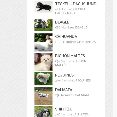
TECKEL – DACHSHUND
418 Nombres TECKEL –
DACHSHUND
BEAGLE
688 Nombres BEAGLE
CHIHUAHUA
1002 Nombres CHIHUAHUA
BICHÓN MALTÉS
694 Nombres BICHÓN
MALTÉS
PEQUINÉS
200 Nombres PEQUINÉS
DÁLMATA
298 Nombres DÁLMATA
SHIH TZU
756 Nombres SHIH TZU