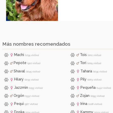
Más nombres recomendados
Machi
Tois
(1239 visitas)
(1011 visitas)
Pepote
Tori
(902 visitas)
(1009 visitas)
Shaval
Tahara
(1045 visitas)
(1039 visitas)
Hilary
Pily
(1035 visitas)
(1003 visitas)
Jazzmin
Pequeña
(1155 visitas)
(1442 visitas)
Orgón
Zojan
(1552 visitas)
(1095 visitas)
Pequi
Irina
(987 visitas)
(1128 visitas)
Doska
Kammy
(1015 visitas)
(1043 visitas)