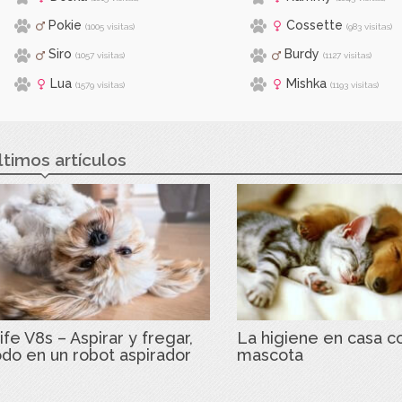
Pokie
Cossette
(1005 visitas)
(983 visitas)
Siro
Burdy
(1057 visitas)
(1127 visitas)
Lua
Mishka
(1579 visitas)
(1193 visitas)
ltimos artículos
ife V8s – Aspirar y fregar,
La higiene en casa c
odo en un robot aspirador
mascota