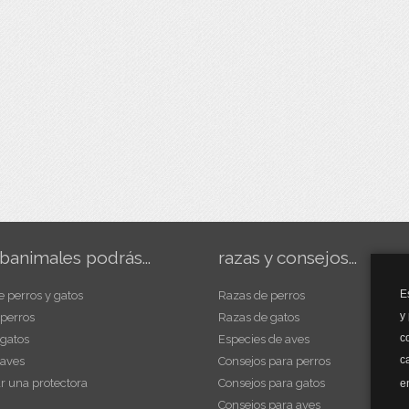
banimales podrás...
razas y consejos...
E
e perros y gatos
Razas de perros
y
 perros
Razas de gatos
c
 gatos
Especies de aves
c
 aves
Consejos para perros
r una protectora
Consejos para gatos
e
Consejos para aves