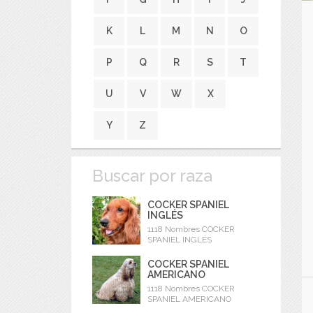
K
L
M
N
O
P
Q
R
S
T
U
V
W
X
Y
Z
Buscar por raza
COCKER SPANIEL
INGLÉS
1118 Nombres COCKER
SPANIEL INGLÉS
COCKER SPANIEL
AMERICANO
1118 Nombres COCKER
SPANIEL AMERICANO