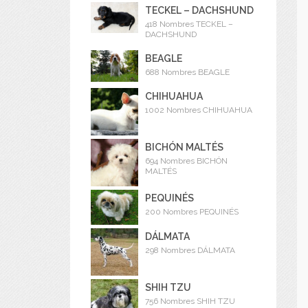
TECKEL – DACHSHUND
418 Nombres TECKEL –
DACHSHUND
BEAGLE
688 Nombres BEAGLE
CHIHUAHUA
1002 Nombres CHIHUAHUA
BICHÓN MALTÉS
694 Nombres BICHÓN
MALTÉS
PEQUINÉS
200 Nombres PEQUINÉS
DÁLMATA
298 Nombres DÁLMATA
SHIH TZU
756 Nombres SHIH TZU