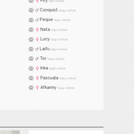
Piry
(910 visitas)
Conquist
(1049 visitas)
Peque
(1197 visitas)
Nata
(1151 visitas)
Lucy
(1297 visitas)
Laifu
(1152 visitas)
Tor
(1242 visitas)
Inka
(1156 visitas)
Pascuala
(1003 visitas)
Afkanny
(1134 visitas)