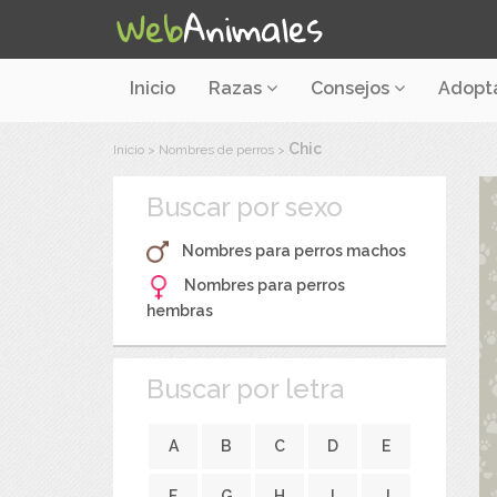
Inicio
Razas
Consejos
Adopt
Chic
Inicio
>
Nombres de perros
>
Buscar por sexo
Nombres para perros machos
Nombres para perros
hembras
Buscar por letra
A
B
C
D
E
F
G
H
I
J