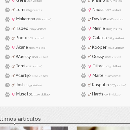
Gera
Marino
(965 visitas)
(1070 visitas)
Lomi
Nadia
(1055 visitas)
(1027 visitas)
Makarena
Dayton
(882 visitas)
(1086 visitas)
Tadeo
Minnie
(1079 visitas)
(1205 visitas)
Poqui
Galaxia
(1084 visitas)
(1123 visitas)
Akane
Kooper
(1104 visitas)
(1002 visitas)
Wuesky
Gossy
(1001 visitas)
(1071 visitas)
Tomi
Tiitaa
(1271 visitas)
(1023 visitas)
Acertijo
Maite
(1267 visitas)
(1172 visitas)
Josh
Rasputin
(1139 visitas)
(1075 visitas)
Musetta
Hards
(1140 visitas)
(1038 visitas)
ltimos artículos