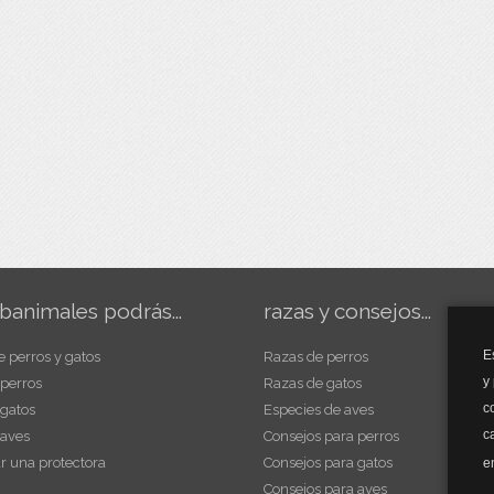
banimales podrás...
razas y consejos...
E
e perros y gatos
Razas de perros
y
 perros
Razas de gatos
c
 gatos
Especies de aves
c
 aves
Consejos para perros
r una protectora
Consejos para gatos
e
Consejos para aves