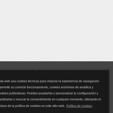
y mucho más...
sta web usa cookies técnicas para mejorar la experiencia de navegación
Mascarillas
 permitir su correcto funcionamiento, cookies anónimas de analítica y
Mascarillas FFP2
ookies publicitarias. Puedes aceptarlas o personalizar tu configuración y
Mascarillas FFP3
ambiarlas o revocar tu consentimiento en cualquier momento, utilizando el
Bolsos
Bolsos Tous
nlace de la política de cookies en este sitio web.
Política de cookies
Bolsos Parfois