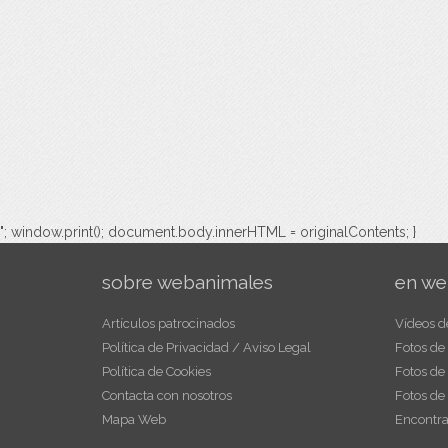
"; window.print(); document.body.innerHTML = originalContents; }
sobre webanimales
en we
Artículos patrocinados
Vídeos d
Política de Privacidad / Aviso Legal
Fotos de
Política de Cookies
Fotos de
Contacta con nosotros
Fotos de
Mapa Web
Encontra