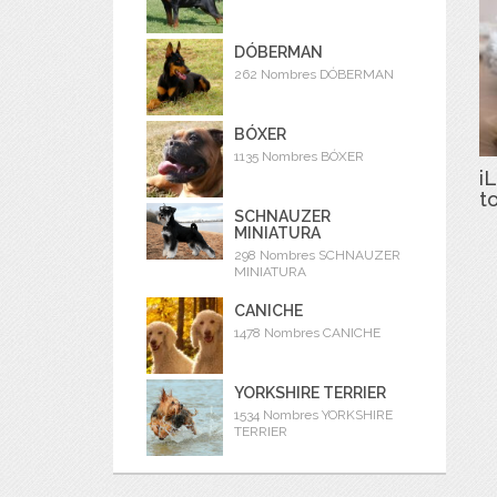
DÓBERMAN
262 Nombres DÓBERMAN
BÓXER
1135 Nombres BÓXER
iL
t
SCHNAUZER
MINIATURA
298 Nombres SCHNAUZER
MINIATURA
CANICHE
1478 Nombres CANICHE
YORKSHIRE TERRIER
1534 Nombres YORKSHIRE
TERRIER