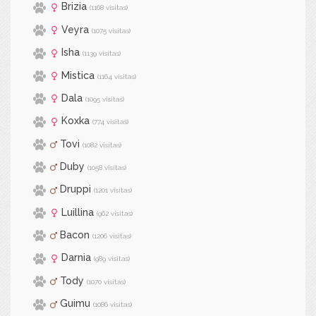
Brizia
(1168 visitas)
Veyra
(1075 visitas)
Isha
(1139 visitas)
Mistica
(1164 visitas)
Dala
(1095 visitas)
Koxka
(774 visitas)
Tovi
(1082 visitas)
Duby
(1058 visitas)
Druppi
(1201 visitas)
Luillina
(962 visitas)
Bacon
(1206 visitas)
Darnia
(989 visitas)
Tody
(1070 visitas)
Guimu
(1086 visitas)