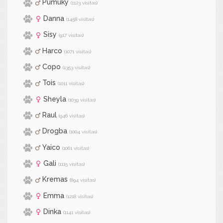
Pumuky
(1123 visitas)
Danna
(1458 visitas)
Sisy
(917 visitas)
Harco
(1071 visitas)
Copo
(1353 visitas)
Tois
(1011 visitas)
Sheyla
(1039 visitas)
Raul
(946 visitas)
Drogba
(1004 visitas)
Yaico
(1061 visitas)
Gali
(1115 visitas)
Kremas
(894 visitas)
Emma
(1218 visitas)
Dinka
(1141 visitas)