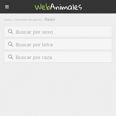
Raqui
Inicio
>
Nombres de perros
>
Buscar por sexo
Buscar por letra
Buscar por raza