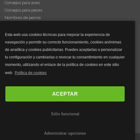
Consejos para aves
Consejos para peces
Nombres de perros
Videos de animales
Esta web usa cookies técnicas para mejorar la experiencia de
navegación y permitir su correcto funcionamiento, cookies anónimas
y mucho más...
de analítica y cookies publicitarias. Puedes aceptarlas o personalizar
tu configuración y cambiarlas o revocar tu consentimiento en cualquier
Mascarillas
momento, utilizando el enlace de la política de cookies en este sitio
Mascarillas FFP2
web.
Política de cookies
Mascarillas FFP3
Bolsos
Bolsos Tous
ACEPTAR
Bolsos Parfois
Bolsos Antirrobo
Sólo funcional
Bolsos Verano
Outlet Bolsos
Administrar opciones