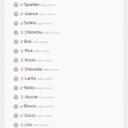
Sparklin
(969 visitas)
Juance
(1042 visitas)
Sofino
(940 visitas)
Chimichu
(1166 visitas)
Boli
(1256 visitas)
Noa
(1568 visitas)
Rocio
(1010 visitas)
Delicada
(1006 visitas)
Larita
(1089 visitas)
Nioko
(1046 visitas)
Azucar
(1129 visitas)
Bosco
(1350 visitas)
Gucci
(1475 visitas)
Liss
(1012 visitas)