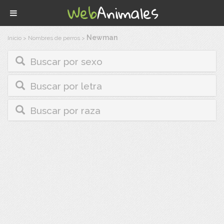
Newman
Inicio
>
Nombres de perros
>
Buscar por sexo
Buscar por letra
Buscar por raza