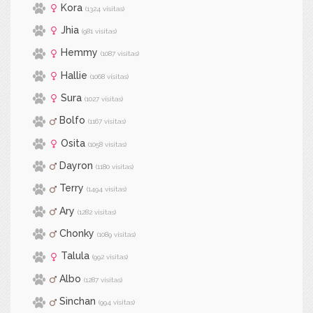
Kora
(1324 visitas)
Jhia
(981 visitas)
Hemmy
(1087 visitas)
Hallie
(1068 visitas)
Sura
(1027 visitas)
Bolfo
(1167 visitas)
Osita
(1058 visitas)
Dayron
(1180 visitas)
Terry
(1494 visitas)
Ary
(1282 visitas)
Chonky
(1089 visitas)
Talula
(992 visitas)
Albo
(1287 visitas)
Sinchan
(994 visitas)