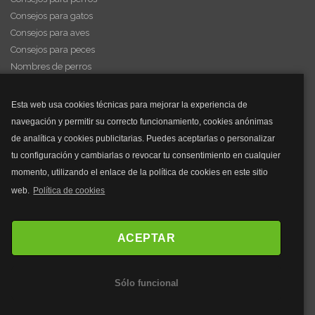
Consejos para gatos
Consejos para aves
Consejos para peces
Nombres de perros
Videos de animales
Esta web usa cookies técnicas para mejorar la experiencia de
navegación y permitir su correcto funcionamiento, cookies anónimas
y mucho más...
de analítica y cookies publicitarias. Puedes aceptarlas o personalizar
tu configuración y cambiarlas o revocar tu consentimiento en cualquier
Mascarillas
momento, utilizando el enlace de la política de cookies en este sitio
Mascarillas FFP2
web.
Política de cookies
Mascarillas FFP3
Bolsos
Bolsos Tous
ACEPTAR
Bolsos Parfois
Bolsos Antirrobo
Sólo funcional
Bolsos Verano
Outlet Bolsos