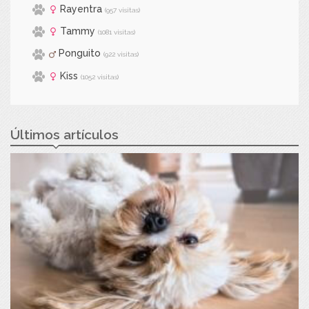
Rayentra
(957 visitas)
Tammy
(1081 visitas)
Ponguito
(922 visitas)
Kiss
(1052 visitas)
Últimos artículos