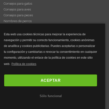
Consejos para gatos
Consejos para aves
Consejos para peces
Nombres de perros
Videos de animales
Esta web usa cookies técnicas para mejorar la experiencia de
navegación y permitir su correcto funcionamiento, cookies anónimas
y mucho más...
de analítica y cookies publicitarias. Puedes aceptarlas o personalizar
tu configuración y cambiarlas o revocar tu consentimiento en cualquier
Mascarillas
momento, utilizando el enlace de la política de cookies en este sitio
Mascarillas FFP2
web.
Política de cookies
Mascarillas FFP3
Bolsos
Bolsos Tous
ACEPTAR
Bolsos Parfois
Bolsos Antirrobo
Sólo funcional
Bolsos Verano
Outlet Bolsos