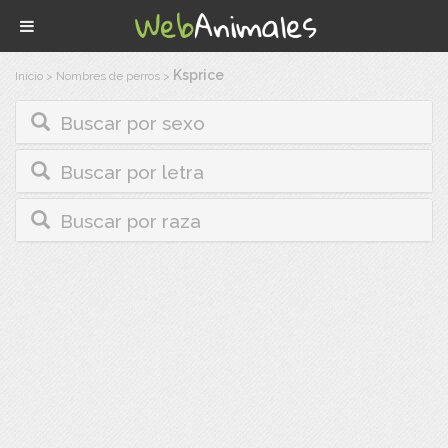
Ksprice
Inicio
>
Nombres de perros
>
Buscar por sexo
Buscar por letra
Buscar por raza