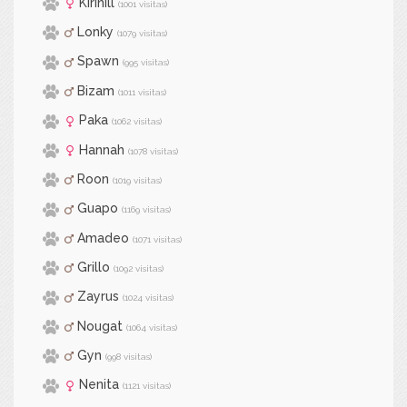
Kirinill
(1001 visitas)
Lonky
(1079 visitas)
Spawn
(995 visitas)
Bizam
(1011 visitas)
Paka
(1062 visitas)
Hannah
(1078 visitas)
Roon
(1019 visitas)
Guapo
(1169 visitas)
Amadeo
(1071 visitas)
Grillo
(1092 visitas)
Zayrus
(1024 visitas)
Nougat
(1064 visitas)
Gyn
(998 visitas)
Nenita
(1121 visitas)