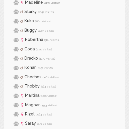
Madeline
(1136 visitas)
Starky
(1042 visitas)
Kuko
(1101 visitas)
Buggy
(1265 visitas)
Robertha
(984 visitas)
Coda
(1303 visitas)
Dracko
(1270 visitas)
Konan
(1151 visitas)
Chechos
(1062 visitas)
Thobby
(964 visitas)
Martina
(1266 visitas)
Magoan
(953 visitas)
Rizel
(1064 visitas)
Saray
(978 visitas)