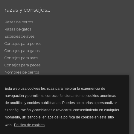
razas y consejos...
Razas de perros
Razas de gatos
Especies de aves
Consejos para perros
Consejos para gatos
Consejos para aves
Consejos para peces
Nombres de perros
Videos de animales
Esta web usa cookies técnicas para mejorar la experiencia de
navegación y permitir su correcto funcionamiento, cookies anónimas
y mucho más...
de analítica y cookies publicitarias. Puedes aceptarlas o personalizar
tu configuración y cambiarlas o revocar tu consentimiento en cualquier
Mascarillas
momento, utilizando el enlace de la política de cookies en este sitio
Mascarillas FFP2
web.
Política de cookies
Mascarillas FFP3