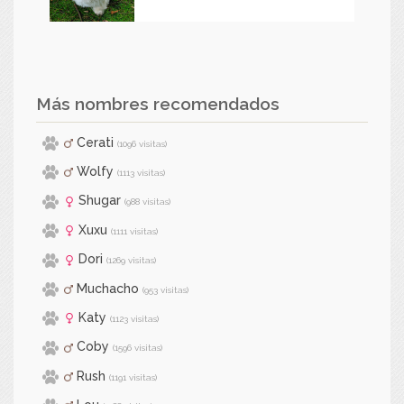
Más nombres recomendados
Cerati
(1096 visitas)
Wolfy
(1113 visitas)
Shugar
(988 visitas)
Xuxu
(1111 visitas)
Dori
(1269 visitas)
Muchacho
(953 visitas)
Katy
(1123 visitas)
Coby
(1596 visitas)
Rush
(1191 visitas)