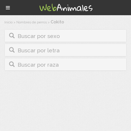
Cokito
Inicio
>
Nombres de perros
>
Buscar por sexo
Buscar por letra
Buscar por raza