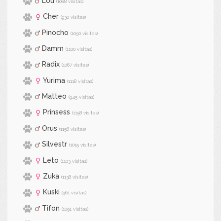
Lou
(1088 visitas)
Cher
(930 visitas)
Pinocho
(1050 visitas)
Damm
(1100 visitas)
Radix
(1067 visitas)
Yurima
(1118 visitas)
Matteo
(945 visitas)
Prinsess
(1158 visitas)
Orus
(1156 visitas)
Silvestr
(1015 visitas)
Leto
(1103 visitas)
Zuka
(1138 visitas)
Kuski
(961 visitas)
Tifon
(1091 visitas)