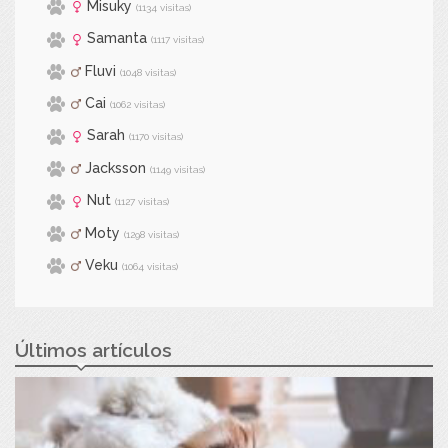
Misuky
(1134 visitas)
Samanta
(1117 visitas)
Fluvi
(1048 visitas)
Cai
(1062 visitas)
Sarah
(1170 visitas)
Jacksson
(1149 visitas)
Nut
(1127 visitas)
Moty
(1298 visitas)
Veku
(1064 visitas)
Últimos artículos