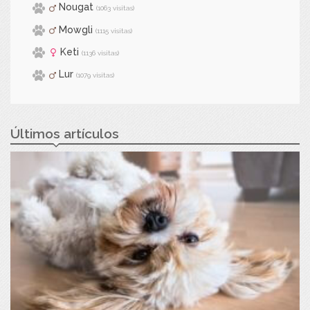
Nougat
(1063 visitas)
Mowgli
(1115 visitas)
Keti
(1136 visitas)
Lur
(1079 visitas)
Últimos artículos