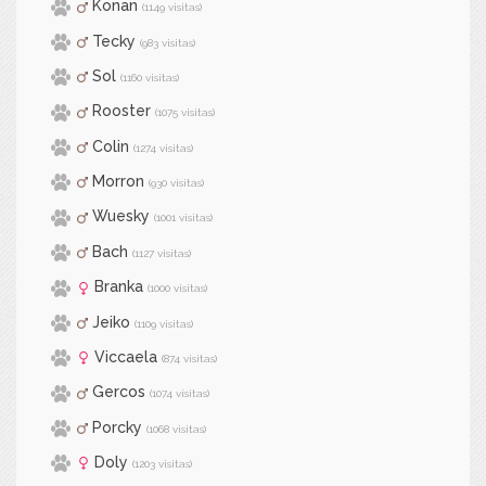
Konan
(1149 visitas)
Tecky
(983 visitas)
Sol
(1160 visitas)
Rooster
(1075 visitas)
Colin
(1274 visitas)
Morron
(930 visitas)
Wuesky
(1001 visitas)
Bach
(1127 visitas)
Branka
(1000 visitas)
Jeiko
(1109 visitas)
Viccaela
(874 visitas)
Gercos
(1074 visitas)
Porcky
(1068 visitas)
Doly
(1203 visitas)