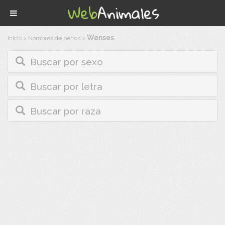
Wenses
Inicio
>
Nombres de perros
>
Buscar por sexo
Buscar por letra
Buscar por raza