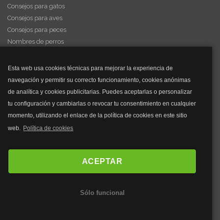
Consejos para gatos
Consejos para aves
Consejos para peces
Nombres de perros
Videos de animales
Esta web usa cookies técnicas para mejorar la experiencia de
navegación y permitir su correcto funcionamiento, cookies anónimas
y mucho más...
de analítica y cookies publicitarias. Puedes aceptarlas o personalizar
tu configuración y cambiarlas o revocar tu consentimiento en cualquier
Mascarillas
momento, utilizando el enlace de la política de cookies en este sitio
Mascarillas FFP2
web.
Política de cookies
Mascarillas FFP3
Bolsos
Bolsos Tous
ACEPTAR
Bolsos Parfois
Bolsos Antirrobo
Sólo funcional
Bolsos Verano
Outlet Bolsos