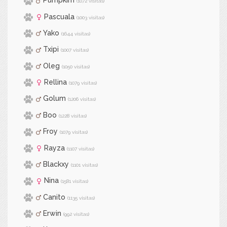
Pumpkim
(1072 visitas)
Pascuala
(1003 visitas)
Yako
(1644 visitas)
Txipi
(1007 visitas)
Oleg
(1050 visitas)
Rellina
(1079 visitas)
Golum
(1206 visitas)
Boo
(1228 visitas)
Froy
(1079 visitas)
Rayza
(1107 visitas)
Blackxy
(1101 visitas)
Nina
(1581 visitas)
Canito
(1135 visitas)
Erwin
(992 visitas)