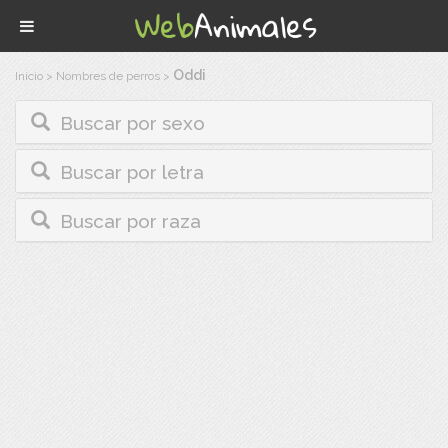
Oddi
Inicio
>
Nombres de perros
>
Buscar por sexo
Buscar por letra
Buscar por raza