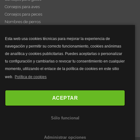
Consejos para aves
Consejos para peces
Nombres de perros
Videos de animales
Esta web usa cookies técnicas para mejorar la experiencia de
navegación y permitir su correcto funcionamiento, cookies anónimas
y mucho más...
de analítica y cookies publicitarias. Puedes aceptarlas o personalizar
tu configuración y cambiarlas o revocar tu consentimiento en cualquier
Mascarillas
momento, utilizando el enlace de la política de cookies en este sitio
Mascarillas FFP2
web.
Política de cookies
Mascarillas FFP3
Bolsos
Bolsos Tous
ACEPTAR
Bolsos Parfois
Bolsos Antirrobo
Sólo funcional
Bolsos Verano
Outlet Bolsos
Administrar opciones