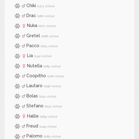
Chiki
(1373 visitas)
Drac
(1060 visitas)
Nuka
(1072 visitas)
Gretel
(1068 visitas)
Pacco
(1003 visitas)
Lia
(1340 visitas)
Nutella
(1085 visitas)
Coopitho
(1108 visitas)
Lautaro
(1098 visitas)
Bolas
(1154 visitas)
Stefano
(1032 visitas)
Hallie
(1069 visitas)
Freud
(1149 visitas)
Palomo
(1085 visitas)