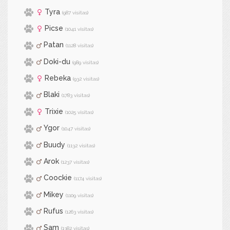
Tyra
(987 visitas)
Picse
(1041 visitas)
Patan
(1128 visitas)
Doki-du
(989 visitas)
Rebeka
(932 visitas)
Blaki
(1783 visitas)
Trixie
(1025 visitas)
Ygor
(1047 visitas)
Buudy
(1132 visitas)
Arok
(1237 visitas)
Coockie
(1174 visitas)
Mikey
(1109 visitas)
Rufus
(1263 visitas)
Sam
(1382 visitas)