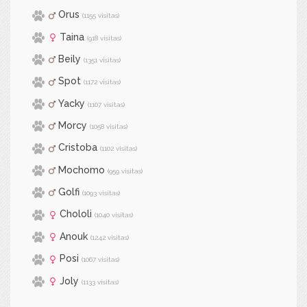
Orus
(1155 visitas)
Taina
(918 visitas)
Beily
(1351 visitas)
Spot
(1172 visitas)
Yacky
(1107 visitas)
Morcy
(1058 visitas)
Cristoba
(1102 visitas)
Mochomo
(959 visitas)
Golfi
(1093 visitas)
Chololi
(1040 visitas)
Anouk
(1242 visitas)
Posi
(1067 visitas)
Joly
(1133 visitas)