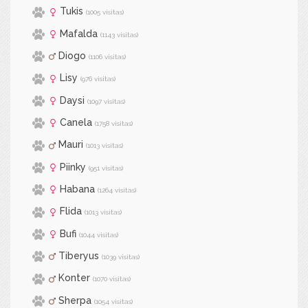
Tukis
(1005 visitas)
Mafalda
(1143 visitas)
Diogo
(1106 visitas)
Lisy
(976 visitas)
Daysi
(1097 visitas)
Canela
(1758 visitas)
Mauri
(1013 visitas)
Piinky
(951 visitas)
Habana
(1264 visitas)
Flida
(1013 visitas)
Bufi
(1044 visitas)
Tiberyus
(1039 visitas)
Konter
(1070 visitas)
Sherpa
(1054 visitas)