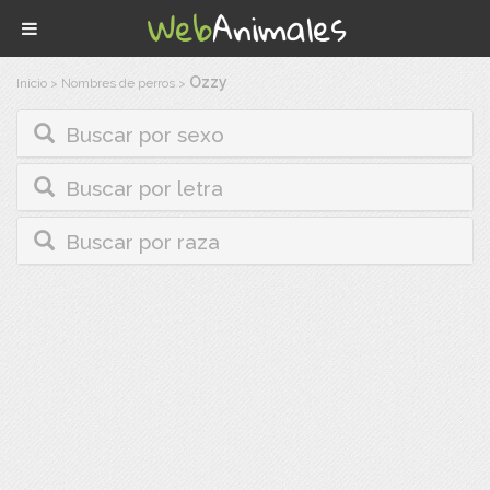
Ozzy
Inicio
>
Nombres de perros
>
Buscar por sexo
Buscar por letra
Buscar por raza