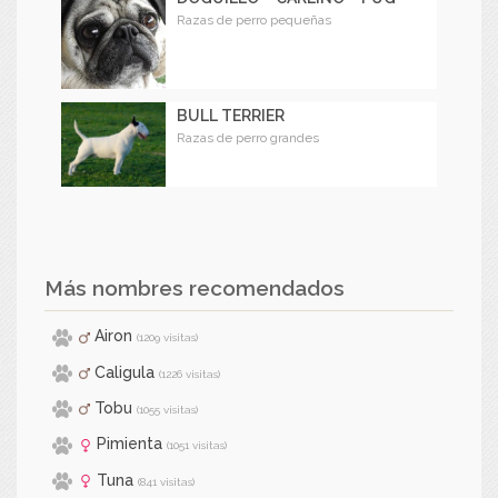
Razas de perro pequeñas
BULL TERRIER
Razas de perro grandes
Más nombres recomendados
Airon
(1209 visitas)
Caligula
(1226 visitas)
Tobu
(1055 visitas)
Pimienta
(1051 visitas)
Tuna
(841 visitas)