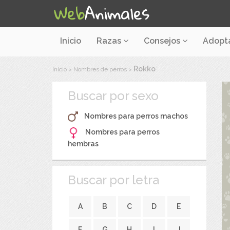
Inicio
Razas
Consejos
Adopt
Rokko
Inicio
>
Nombres de perros
>
Buscar por sexo
Nombres para perros machos
Nombres para perros
hembras
Buscar por letra
A
B
C
D
E
F
G
H
I
J