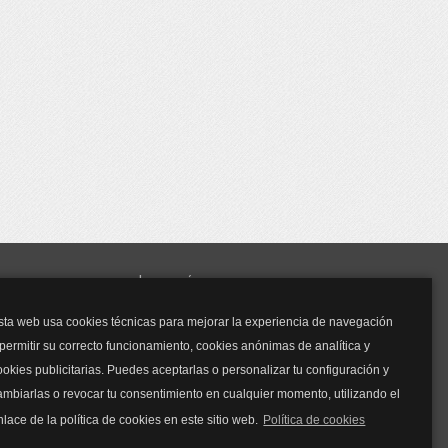
y mucho más...
sta web usa cookies técnicas para mejorar la experiencia de navegación
Mascarillas
 permitir su correcto funcionamiento, cookies anónimas de analítica y
Mascarillas FFP2
ookies publicitarias. Puedes aceptarlas o personalizar tu configuración y
Mascarillas FFP3
ambiarlas o revocar tu consentimiento en cualquier momento, utilizando el
Bolsos
Bolsos Tous
nlace de la política de cookies en este sitio web.
Política de cookies
Bolsos Parfois