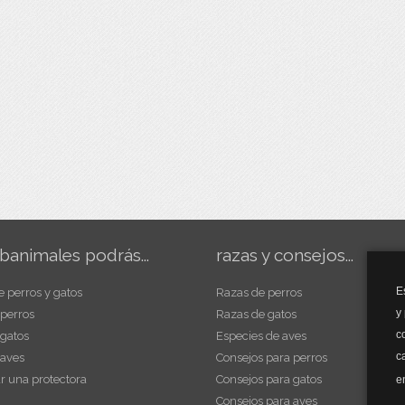
banimales podrás...
razas y consejos...
E
e perros y gatos
Razas de perros
y
 perros
Razas de gatos
c
 gatos
Especies de aves
c
 aves
Consejos para perros
r una protectora
Consejos para gatos
e
Consejos para aves