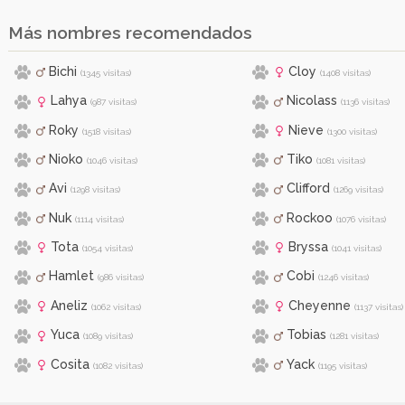
Más nombres recomendados
Bichi
Cloy
(1345 visitas)
(1408 visitas)
Lahya
Nicolass
(987 visitas)
(1136 visitas)
Roky
Nieve
(1518 visitas)
(1300 visitas)
Nioko
Tiko
(1046 visitas)
(1081 visitas)
Avi
Clifford
(1298 visitas)
(1269 visitas)
Nuk
Rockoo
(1114 visitas)
(1076 visitas)
Tota
Bryssa
(1054 visitas)
(1041 visitas)
Hamlet
Cobi
(986 visitas)
(1246 visitas)
Aneliz
Cheyenne
(1062 visitas)
(1137 visitas)
Yuca
Tobias
(1089 visitas)
(1281 visitas)
Cosita
Yack
(1082 visitas)
(1195 visitas)