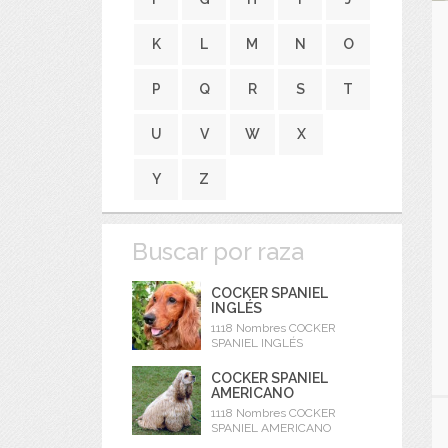
K
L
M
N
O
P
Q
R
S
T
U
V
W
X
Y
Z
Buscar por raza
COCKER SPANIEL
INGLÉS
1118 Nombres COCKER
SPANIEL INGLÉS
COCKER SPANIEL
AMERICANO
1118 Nombres COCKER
SPANIEL AMERICANO