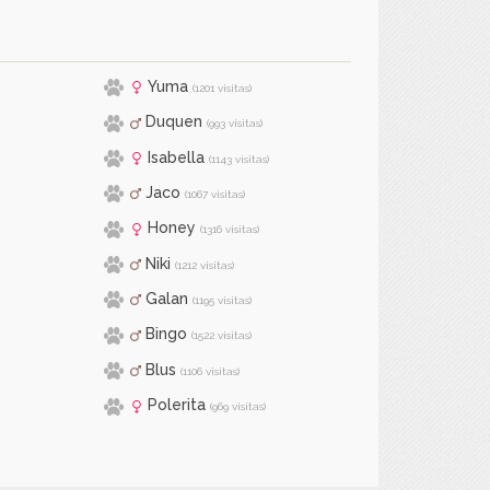
Yuma
(1201 visitas)
Duquen
(993 visitas)
Isabella
(1143 visitas)
Jaco
(1067 visitas)
Honey
(1316 visitas)
Niki
(1212 visitas)
Galan
(1195 visitas)
Bingo
(1522 visitas)
Blus
(1106 visitas)
Polerita
(969 visitas)