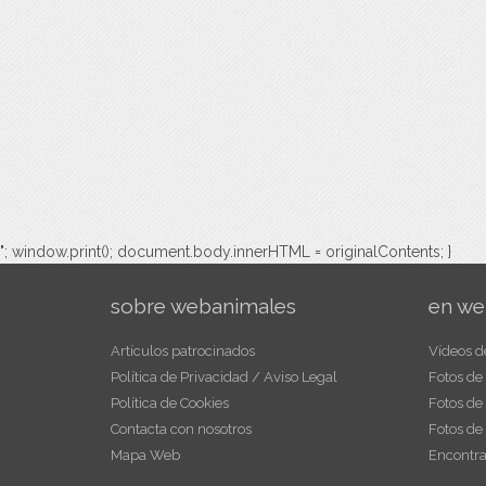
"; window.print(); document.body.innerHTML = originalContents; }
sobre webanimales
en we
Artículos patrocinados
Vídeos d
Política de Privacidad / Aviso Legal
Fotos de
Política de Cookies
Fotos de
Contacta con nosotros
Fotos de
Mapa Web
Encontra