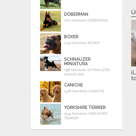
Ú
DÓBERMAN
262 Nombres DÓBERMAN
BÓXER
1135 Nombres BÓXER
SCHNAUZER
MINIATURA
298 Nombres SCHNAUZER
iL
MINIATURA
t
CANICHE
1478 Nombres CANICHE
YORKSHIRE TERRIER
1534 Nombres YORKSHIRE
TERRIER