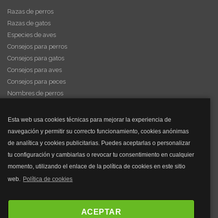
Razas de perros
Razas de gatos
Especies de aves
Consejos para perros
Consejos para gatos
Consejos para aves
Consejos para peces
Nombres de perros
Videos de animales
Esta web usa cookies técnicas para mejorar la experiencia de
navegación y permitir su correcto funcionamiento, cookies anónimas
y mucho más...
de analítica y cookies publicitarias. Puedes aceptarlas o personalizar
tu configuración y cambiarlas o revocar tu consentimiento en cualquier
Mascarillas
momento, utilizando el enlace de la política de cookies en este sitio
Mascarillas FFP2
web.
Política de cookies
Mascarillas FFP3
Bolsos
Bolsos Tous
ACEPTAR