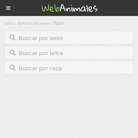
Yuyo
Inicio
>
Nombres de perros
>
Buscar por sexo
Buscar por letra
Buscar por raza