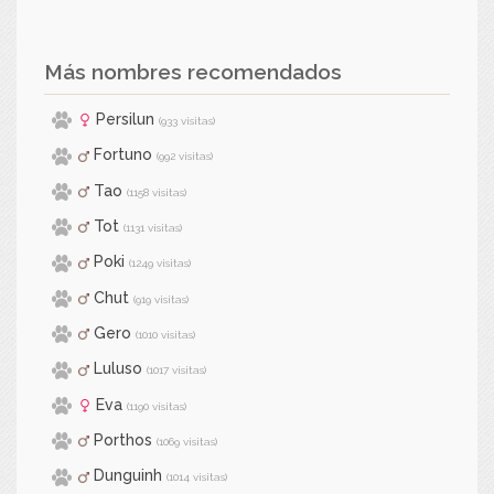
Más nombres recomendados
Persilun
(933 visitas)
Fortuno
(992 visitas)
Tao
(1158 visitas)
Tot
(1131 visitas)
Poki
(1249 visitas)
Chut
(919 visitas)
Gero
(1010 visitas)
Luluso
(1017 visitas)
Eva
(1190 visitas)
Porthos
(1069 visitas)
Dunguinh
(1014 visitas)