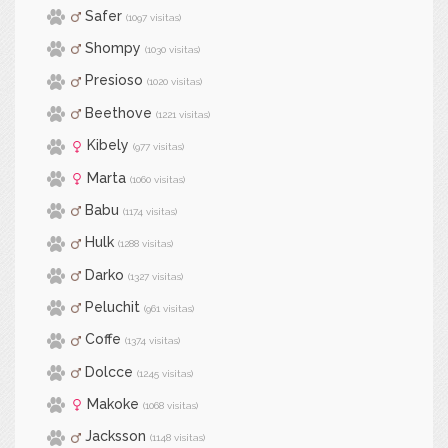
Safer
(1097 visitas)
Shompy
(1030 visitas)
Presioso
(1020 visitas)
Beethove
(1221 visitas)
Kibely
(977 visitas)
Marta
(1060 visitas)
Babu
(1174 visitas)
Hulk
(1288 visitas)
Darko
(1327 visitas)
Peluchit
(961 visitas)
Coffe
(1374 visitas)
Dolcce
(1245 visitas)
Makoke
(1068 visitas)
Jacksson
(1148 visitas)