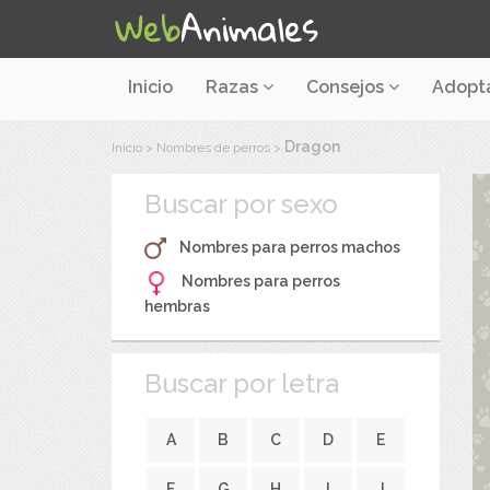
Inicio
Razas
Consejos
Adopt
Dragon
Inicio
>
Nombres de perros
>
Buscar por sexo
Nombres para perros machos
Nombres para perros
hembras
Buscar por letra
A
B
C
D
E
F
G
H
I
J