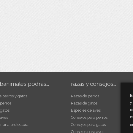
banimales podrás...
razas y consejos...
E
e perros y gatos
Razas de perros
y
 perros
Razas de gatos
c
 gatos
Especies de aves
c
 aves
Consejos para perros
r una protectora
Consejos para gatos
e
Consejos para aves