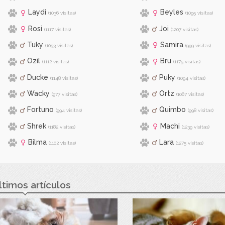
Laydi
Beyles
(1036 visitas)
(1095 visitas)
Rosi
Joi
(1117 visitas)
(1207 visitas)
Tuky
Samira
(1053 visitas)
(999 visitas)
Ozil
Bru
(1112 visitas)
(1175 visitas)
Ducke
Puky
(1148 visitas)
(1094 visitas)
Wacky
Ortz
(977 visitas)
(1067 visitas)
Fortuno
Quimbo
(994 visitas)
(998 visitas)
Shrek
Machi
(1182 visitas)
(1239 visitas)
Bilma
Lara
(1102 visitas)
(1275 visitas)
ltimos artículos