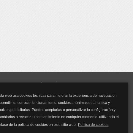
y mucho más...
sta web usa cookies técnicas para mejorar la experiencia de navegación
Mascarillas
 permitir su correcto funcionamiento, cookies anónimas de analítica y
Mascarillas FFP2
ookies publicitarias. Puedes aceptarlas o personalizar tu configuración y
Mascarillas FFP3
ambiarlas o revocar tu consentimiento en cualquier momento, utilizando el
Bolsos
Bolsos Tous
nlace de la política de cookies en este sitio web.
Política de cookies
Bolsos Parfois