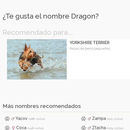
¿Te gusta el nombre Dragon?
Recomendado para...
YORKSHIRE TERRIER
Razas de perro pequeñas
Más nombres recomendados
Yacov
Zampa
(1086 visitas)
(1015 visitas)
Coca
Ztacha
(1148 visitas)
(1029 visitas)