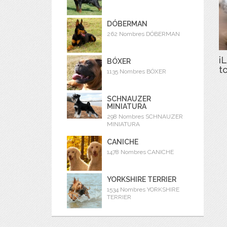
DÓBERMAN
262 Nombres DÓBERMAN
iL
BÓXER
t
1135 Nombres BÓXER
SCHNAUZER
MINIATURA
298 Nombres SCHNAUZER
MINIATURA
CANICHE
1478 Nombres CANICHE
YORKSHIRE TERRIER
1534 Nombres YORKSHIRE
TERRIER