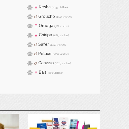
Kesha
(1035 visitas)
Groucho
(1096 visitas)
Omega
(972 visitas)
Chiripa
(1189 visitas)
Safer
(1098 visitas)
Peluxe
(1000 visitas)
Carusso
(1023 visitas)
Bais
(963 visitas)