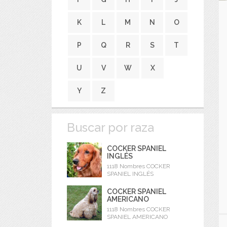
K
L
M
N
O
P
Q
R
S
T
U
V
W
X
Y
Z
Buscar por raza
COCKER SPANIEL
INGLÉS
1118 Nombres COCKER
SPANIEL INGLÉS
COCKER SPANIEL
AMERICANO
1118 Nombres COCKER
SPANIEL AMERICANO