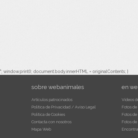
"; window.print(); document.body.innerHTML = originalContents; }
sobre webanimales
en we
Artículos patrocinados
Vídeos d
Política de Privacidad / Aviso Legal
Fotos de
Política de Cookies
Fotos de
Contacta con nosotros
Fotos de
Mapa Web
Encontra