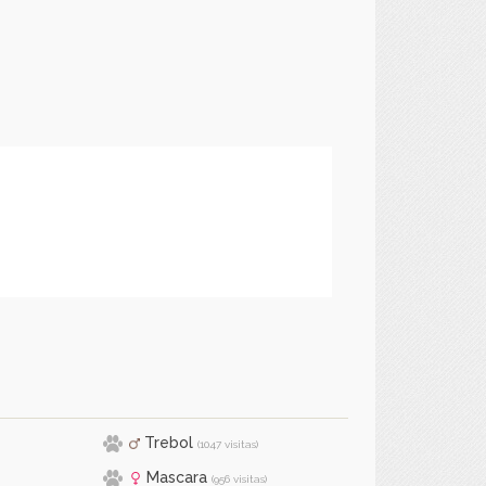
Trebol
(1047 visitas)
Mascara
(956 visitas)