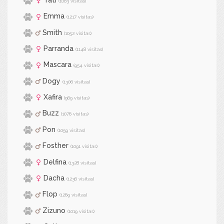
(1083 visitas)
Emma
(1217 visitas)
Smith
(1052 visitas)
Parranda
(1148 visitas)
Mascara
(954 visitas)
Dogy
(1306 visitas)
Xafira
(969 visitas)
Buzz
(1076 visitas)
Pon
(1059 visitas)
Fosther
(1091 visitas)
Delfina
(1328 visitas)
Dacha
(1236 visitas)
Flop
(1269 visitas)
Zizuno
(1019 visitas)