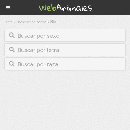
Six
Inicio
>
Nombres de perros
>
Buscar por sexo
Buscar por letra
Buscar por raza