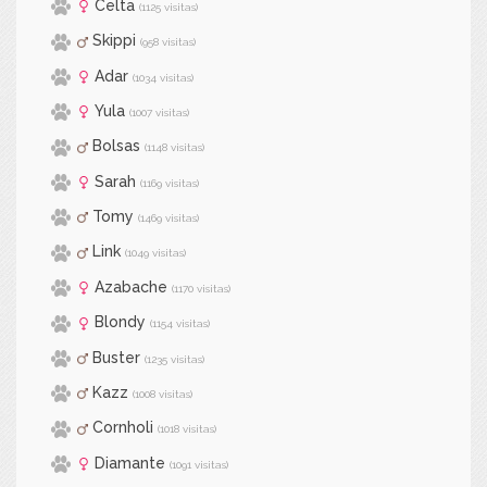
Celta
(1125 visitas)
Skippi
(958 visitas)
Adar
(1034 visitas)
Yula
(1007 visitas)
Bolsas
(1148 visitas)
Sarah
(1169 visitas)
Tomy
(1469 visitas)
Link
(1049 visitas)
Azabache
(1170 visitas)
Blondy
(1154 visitas)
Buster
(1235 visitas)
Kazz
(1008 visitas)
Cornholi
(1018 visitas)
Diamante
(1091 visitas)