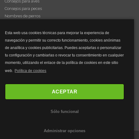
Consejos para aves
Consejos para peces
Nombres de perros
Videos de animales
Esta web usa cookies técnicas para mejorar la experiencia de
navegación y permitir su correcto funcionamiento, cookies anónimas
y mucho más...
de analítica y cookies publicitarias. Puedes aceptarlas o personalizar
tu configuración y cambiarlas o revocar tu consentimiento en cualquier
Mascarillas
momento, utilizando el enlace de la política de cookies en este sitio
Mascarillas FFP2
web.
Política de cookies
Mascarillas FFP3
Bolsos
Bolsos Tous
ACEPTAR
Bolsos Parfois
Bolsos Antirrobo
Sólo funcional
Bolsos Verano
Outlet Bolsos
Administrar opciones