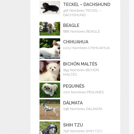
TECKEL – DACHSHUND
418 Nombres TECKEL –
DACHSHUND
BEAGLE
688 Nombres BEAGLE
CHIHUAHUA
1002 Nombres CHIHUAHUA
BICHÓN MALTÉS
694 Nombres BICHÓN
MALTÉS
PEQUINÉS
200 Nombres PEQUINÉS
DÁLMATA
298 Nombres DÁLMATA
SHIH TZU
756 Nombres SHIH TZU