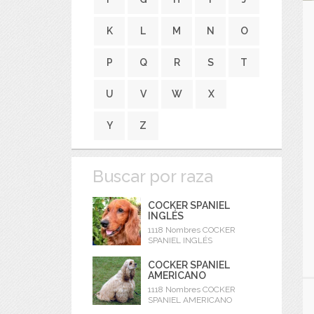
K
L
M
N
O
P
Q
R
S
T
U
V
W
X
Y
Z
Buscar por raza
COCKER SPANIEL
INGLÉS
1118 Nombres COCKER
SPANIEL INGLÉS
COCKER SPANIEL
AMERICANO
1118 Nombres COCKER
SPANIEL AMERICANO