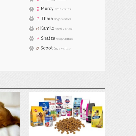
Mercy
(1012 visitas)
Thara
(1050 visitas)
Kamilo
(1036 visitas)
Shatza
(1189 visitas)
Scoot
(1172 visitas)