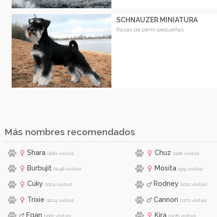
SCHNAUZER MINIATURA
Razas de perro pequeñas
Más nombres recomendados
Shara
Chuz
(1081 visitas)
(1106 visitas)
Burbujit
Mosita
(1048 visitas)
(919 visitas)
Cuky
Rodney
(1104 visitas)
(1012 visitas)
Trixie
Cannon
(1024 visitas)
(1271 visitas)
Egan
Kira
(1082 visitas)
(2576 visitas)