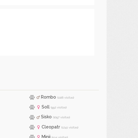
Rombo
(1106 visitas)
Soll
(992 visitas)
Sisko
(1097 visitas)
Cleopatr
(1241 visitas)
Minii
(934 visitas)