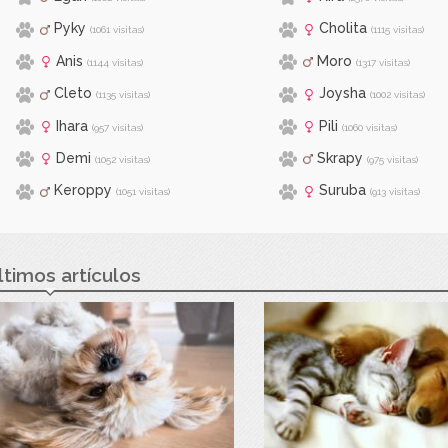
Pyky
Cholita
(1061 visitas)
(1115 visitas)
Anis
Moro
(1144 visitas)
(1317 visitas)
Cleto
Joysha
(1135 visitas)
(1002 visitas)
Ihara
Pili
(957 visitas)
(1060 visitas)
Demi
Skrapy
(1052 visitas)
(975 visitas)
Keroppy
Suruba
(1051 visitas)
(913 visitas)
ltimos artículos