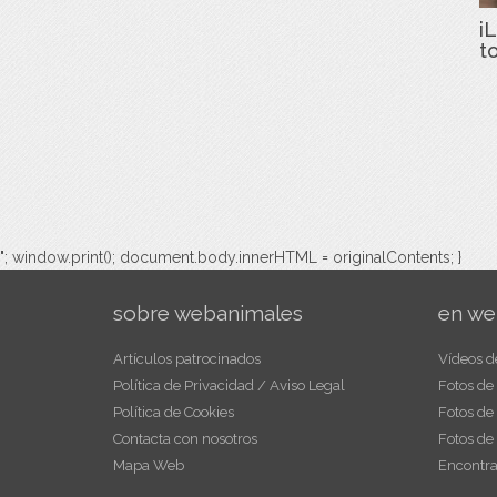
iL
t
"; window.print(); document.body.innerHTML = originalContents; }
sobre webanimales
en we
Artículos patrocinados
Vídeos d
Política de Privacidad / Aviso Legal
Fotos de
Política de Cookies
Fotos de
Contacta con nosotros
Fotos de
Mapa Web
Encontra