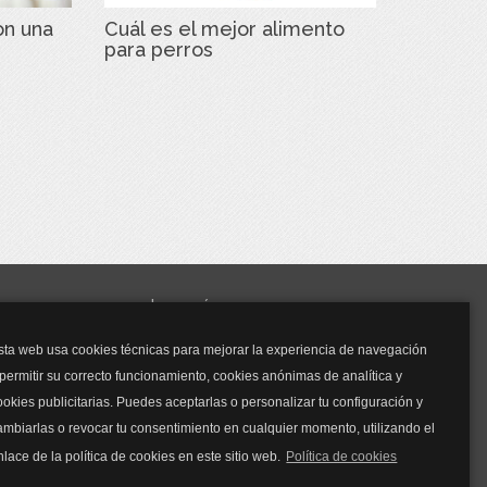
on una
Cuál es el mejor alimento
para perros
y mucho más...
sta web usa cookies técnicas para mejorar la experiencia de navegación
Mascarillas
 permitir su correcto funcionamiento, cookies anónimas de analítica y
Mascarillas FFP2
ookies publicitarias. Puedes aceptarlas o personalizar tu configuración y
Mascarillas FFP3
ambiarlas o revocar tu consentimiento en cualquier momento, utilizando el
Bolsos
Bolsos Tous
nlace de la política de cookies en este sitio web.
Política de cookies
Bolsos Parfois