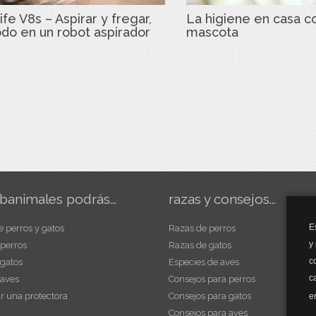
ife V8s – Aspirar y fregar,
La higiene en casa c
odo en un robot aspirador
mascota
banimales podrás...
razas y consejos...
E
e perros y gatos
Razas de perros
y
 perros
Razas de gatos
c
 gatos
Especies de aves
c
 aves
Consejos para perros
r una protectora
Consejos para gatos
e
Consejos para aves